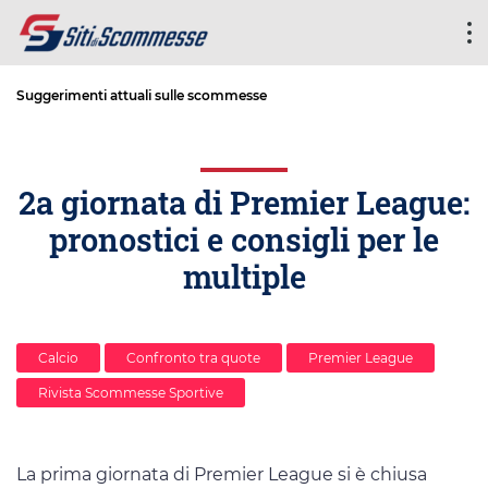
Suggerimenti attuali sulle scommesse
2a giornata di Premier League:
pronostici e consigli per le
multiple
Calcio
Confronto tra quote
Premier League
Rivista Scommesse Sportive
La prima giornata di Premier League si è chiusa