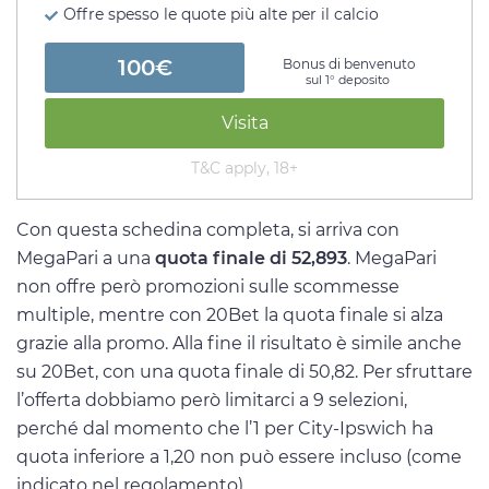
Offre spesso le quote più alte per il calcio
100€
Bonus di benvenuto
sul 1° deposito
Visita
T&C apply, 18+
Con questa schedina completa, si arriva con
MegaPari a una
quota finale di 52,893
. MegaPari
non offre però promozioni sulle scommesse
multiple, mentre con 20Bet la quota finale si alza
grazie alla promo. Alla fine il risultato è simile anche
su 20Bet, con una quota finale di 50,82. Per sfruttare
l’offerta dobbiamo però limitarci a 9 selezioni,
perché dal momento che l’1 per City-Ipswich ha
quota inferiore a 1,20 non può essere incluso (come
indicato nel regolamento).