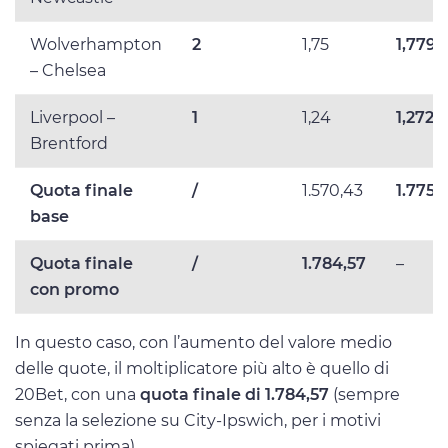
Wolverhampton
2
1,75
1,779
– Chelsea
Liverpool –
1
1,24
1,272
Brentford
Quota finale
/
1.570,43
1.775,
base
Quota finale
/
1.784,57
–
con promo
In questo caso, con l’aumento del valore medio
delle quote, il moltiplicatore più alto è quello di
20Bet, con una
quota finale di 1.784,57
(sempre
senza la selezione su City-Ipswich, per i motivi
spiegati prima).