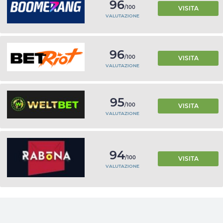
96
/100
VISITA
VALUTAZIONE
96
/100
VISITA
VALUTAZIONE
95
/100
VISITA
VALUTAZIONE
94
/100
VISITA
VALUTAZIONE