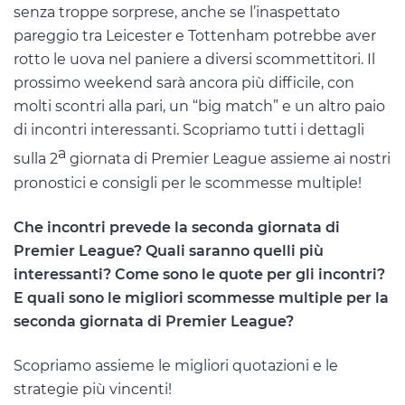
senza troppe sorprese, anche se l’inaspettato
pareggio tra Leicester e Tottenham potrebbe aver
rotto le uova nel paniere a diversi scommettitori. Il
prossimo weekend sarà ancora più difficile, con
molti scontri alla pari, un “big match” e un altro paio
di incontri interessanti. Scopriamo tutti i dettagli
a
sulla 2
giornata di Premier League assieme ai nostri
pronostici e consigli per le scommesse multiple!
Che incontri prevede la seconda giornata di
Premier League? Quali saranno quelli più
interessanti? Come sono le quote per gli incontri?
E quali sono le migliori scommesse multiple per la
seconda giornata di Premier League?
Scopriamo assieme le migliori quotazioni e le
strategie più vincenti!