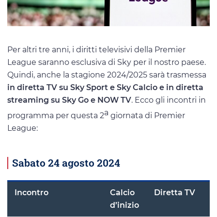
Per altri tre anni, i diritti televisivi della Premier
League saranno esclusiva di Sky per il nostro paese.
Quindi, anche la stagione 2024/2025 sarà trasmessa
in diretta TV su Sky Sport e Sky Calcio e in diretta
streaming su Sky Go e NOW TV
. Ecco gli incontri in
a
programma per questa 2
giornata di Premier
League:
Sabato 24 agosto 2024
Incontro
Calcio
Diretta TV
d’inizio