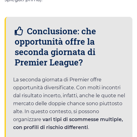
Conclusione: che
opportunità offre la
seconda giornata di
Premier League?
La seconda giornata di Premier offre
opportunità diversificate. Con molti incontri
dal risultato incerto, infatti, anche le quote nel
mercato delle doppie chance sono piuttosto
alte. In questo contesto, si possono
organizzare
vari tipi di scommesse multiple,
con profili di rischio differenti
.