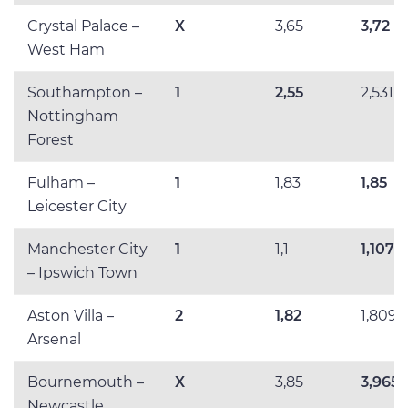
Crystal Palace –
X
3,65
3,72
West Ham
Southampton –
1
2,55
2,531
Nottingham
Forest
Fulham –
1
1,83
1,85
Leicester City
Manchester City
1
1,1
1,107
– Ipswich Town
Aston Villa –
2
1,82
1,809
Arsenal
Bournemouth –
X
3,85
3,965
Newcastle