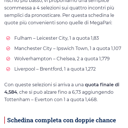
rischio più basso, vi proponiamo una semplice
scommessa a 4 selezioni sui quattro incontri più
semplici da pronosticare. Per questa schedina le
quote più convenienti sono quelle di MegaPari:
Fulham – Leicester City, 1 a quota 1,83
Manchester City – Ipswich Town, 1 a quota 1,107
Wolverhampton – Chelsea, 2 a quota 1,779
Liverpool – Brentford, 1 a quota 1,272
Con queste selezioni si arriva a una
quota finale di
4,584
, che si può alzare fino a 6,73 aggiungendo
Tottenham – Everton con 1 a quota 1,468.
Schedina completa con doppie chance