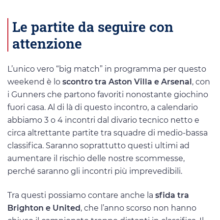
Le partite da seguire con
attenzione
L’unico vero “big match” in programma per questo
weekend è lo
scontro tra Aston Villa e Arsenal
, con
i Gunners che partono favoriti nonostante giochino
fuori casa. Al di là di questo incontro, a calendario
abbiamo 3 o 4 incontri dal divario tecnico netto e
circa altrettante partite tra squadre di medio-bassa
classifica. Saranno soprattutto questi ultimi ad
aumentare il rischio delle nostre scommesse,
perché saranno gli incontri più imprevedibili.
Tra questi possiamo contare anche la
sfida tra
Brighton e United
, che l’anno scorso non hanno