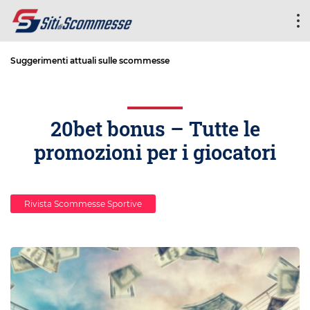
Suggerimenti attuali sulle scommesse
20bet bonus – Tutte le
promozioni per i giocatori
Rivista Scommesse Sportive