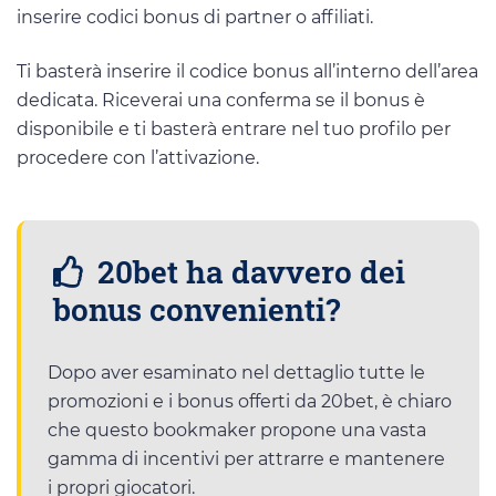
inserire codici bonus di partner o affiliati.
Ti basterà inserire il codice bonus all’interno dell’area
dedicata. Riceverai una conferma se il bonus è
disponibile e ti basterà entrare nel tuo profilo per
procedere con l’attivazione.
20bet ha davvero dei
bonus convenienti?
Dopo aver esaminato nel dettaglio tutte le
promozioni e i bonus offerti da 20bet, è chiaro
che questo bookmaker propone una vasta
gamma di incentivi per attrarre e mantenere
i propri giocatori.