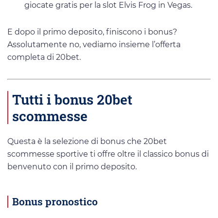
giocate gratis per la slot Elvis Frog in Vegas.
E dopo il primo deposito, finiscono i bonus?
Assolutamente no, vediamo insieme l’offerta
completa di 20bet.
Tutti i bonus 20bet
scommesse
Questa è la selezione di bonus che 20bet
scommesse sportive ti offre oltre il classico bonus di
benvenuto con il primo deposito.
Bonus pronostico