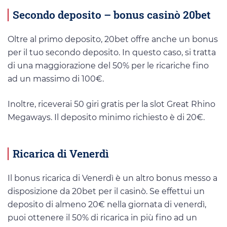
Secondo deposito – bonus casinò 20bet
Oltre al primo deposito, 20bet offre anche un bonus
per il tuo secondo deposito. In questo caso, si tratta
di una maggiorazione del 50% per le ricariche fino
ad un massimo di 100€.
Inoltre, riceverai 50 giri gratis per la slot Great Rhino
Megaways. Il deposito minimo richiesto è di 20€.
Ricarica di Venerdì
Il bonus ricarica di Venerdì è un altro bonus messo a
disposizione da 20bet per il casinò. Se effettui un
deposito di almeno 20€ nella giornata di venerdì,
puoi ottenere il 50% di ricarica in più fino ad un