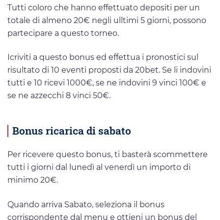
Tutti coloro che hanno effettuato depositi per un
totale di almeno 20€ negli ulltimi 5 giorni, possono
partecipare a questo torneo.
Icriviti a questo bonus ed effettua i pronostici sul
risultato di 10 eventi proposti da 20bet. Se li indovini
tutti e 10 ricevi 1000€, se ne indovini 9 vinci 100€ e
se ne azzecchi 8 vinci 50€.
Bonus ricarica di sabato
Per ricevere questo bonus, ti basterà scommettere
tutti i giorni dal lunedì al venerdì un importo di
minimo 20€.
Quando arriva Sabato, seleziona il bonus
corrispondente dal menu e ottieni un bonus del