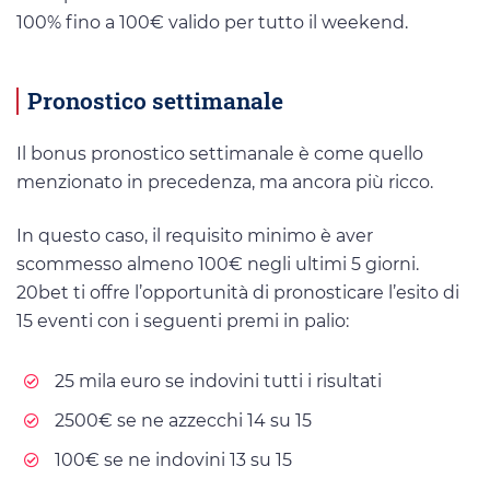
100% fino a 100€ valido per tutto il weekend.
Pronostico settimanale
Il bonus pronostico settimanale è come quello
menzionato in precedenza, ma ancora più ricco.
In questo caso, il requisito minimo è aver
scommesso almeno 100€ negli ultimi 5 giorni.
20bet ti offre l’opportunità di pronosticare l’esito di
15 eventi con i seguenti premi in palio:
25 mila euro se indovini tutti i risultati
2500€ se ne azzecchi 14 su 15
100€ se ne indovini 13 su 15