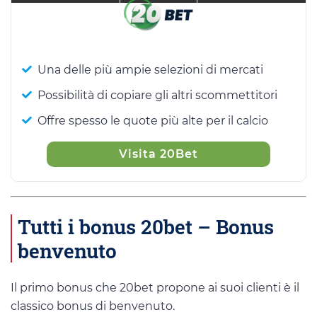
Una delle più ampie selezioni di mercati
Possibilità di copiare gli altri scommettitori
Offre spesso le quote più alte per il calcio
Visita 20Bet
Tutti i bonus 20bet – Bonus
benvenuto
Il primo bonus che 20bet propone ai suoi clienti è il
classico bonus di benvenuto.