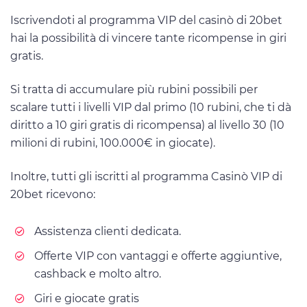
Iscrivendoti al programma VIP del casinò di 20bet
hai la possibilità di vincere tante ricompense in giri
gratis.
Si tratta di accumulare più rubini possibili per
scalare tutti i livelli VIP dal primo (10 rubini, che ti dà
diritto a 10 giri gratis di ricompensa) al livello 30 (10
milioni di rubini, 100.000€ in giocate).
Inoltre, tutti gli iscritti al programma Casinò VIP di
20bet ricevono:
Assistenza clienti dedicata.
Offerte VIP con vantaggi e offerte aggiuntive,
cashback e molto altro.
Giri e giocate gratis