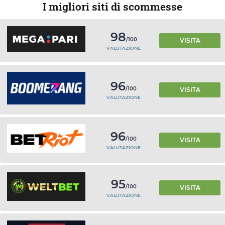
I migliori siti di scommesse
98
/100
VISITA
VALUTAZIONE
96
/100
VISITA
VALUTAZIONE
96
/100
VISITA
VALUTAZIONE
95
/100
VISITA
VALUTAZIONE