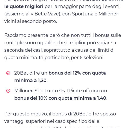
le quote migliori
per la maggior parte degli eventi
(assieme a IviBet e Vave), con Sportuna e Millioner
vicini al secondo posto.
Facciamo presente però che non tutti i bonus sulle
multiple sono uguali e che il miglior può variare a
seconda dei casi, soprattutto a causa dei limiti di
quota minima. In particolare, per 6 selezioni:
20Bet offre un
bonus del 12% con quota
minima a 1,20
.
Milloner, Sportuna e FatPirate offrono un
bonus del 10% con quota minima a 1,40
.
Per questo motivo, il bonus di 20Bet offre spesso
vantaggi superiori nel caso specifico delle