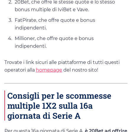
20Bet, che offre le stesse quote e lo stesso
bonus multiple di IviBet e Vave.
FatPirate, che offre quote e bonus
indipendenti.
Millioner, che offre quote e bonus
indipendenti.
Trovate i link sicuri alle piattaforme di tutti questi
operatori alla
homepage
del nostro sito!
Consigli per le scommesse
multiple 1X2 sulla 16a
giornata di Serie A
Per questa 16a giornata di Serie A,
è 20Bet ad offrire