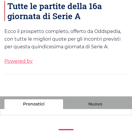
Tutte le partite della 16a
giornata di Serie A
Ecco il prospetto completo, offerto da Oddspedia,
con tutte le migliori quote per gli incontri previsti
per questa quindicesima giornata di Serie A:
Powered by
Pronostici
Nuovo