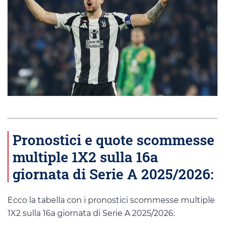
Pronostici e quote scommesse
multiple 1X2 sulla 16a
giornata di Serie A 2025/2026:
Ecco la tabella con i pronostici scommesse multiple
1X2 sulla 16a giornata di Serie A 2025/2026: