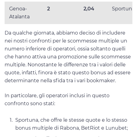
Genoa-
2
2,04
Sportuna
Atalanta
Da qualche giornata, abbiamo deciso di includere
nei nostri confronti per le scommesse multiple un
numero inferiore di operatori, ossia soltanto quelli
che hanno attiva una promozione sulle scommesse
multiple. Nonostante le differenze tra i valori delle
quote, infatti, finora è stato questo bonus ad essere
determinante nella sfida tra i vari bookmaker.
In particolare, gli operatori inclusi in questo
confronto sono stati:
Sportuna, che offre le stesse quote e lo stesso
bonus multiple di Rabona, BetRiot e Lunubet;