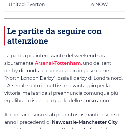
United-Everton
e NOW
Le partite da seguire con
attenzione
La partita più interessante del weekend sarà
sicuramente
Arsenal-Tottenham
, uno dei tanti
derby di Londra e conosciuto in inglese come il
“North London Derby”, ossia il derby di Londra nord.
L’Arsenal è dato in nettissimo vantaggio per la
vittoria, ma la sfida si preannuncia comunque più
equilibrata rispetto a quelle dello scorso anno.
Al contrario, sono stati più entusiasmanti lo scorso
anno i precedenti di
Newcastle-Manchester City
,