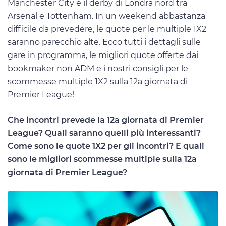
Manchester City e il derby di Londra nord tra
Arsenal e Tottenham. In un weekend abbastanza
difficile da prevedere, le quote per le multiple 1X2
saranno parecchio alte. Ecco tutti i dettagli sulle
gare in programma, le migliori quote offerte dai
bookmaker non ADM e i nostri consigli per le
scommesse multiple 1X2 sulla 12a giornata di
Premier League!
Che incontri prevede la 12a giornata di Premier
League? Quali saranno quelli più interessanti?
Come sono le quote 1X2 per gli incontri? E quali
sono le migliori scommesse multiple sulla 12a
giornata di Premier League?