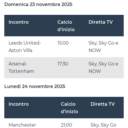
Domenica 23 novembre 2025
Incontro
Calcio
Diretta TV
d’inizio
Leeds United-
15:00
Sky, Sky Go e
Aston Villa
NOW
Arsenal-
17:30
Sky, Sky Go e
Tottenham
NOW
Lunedì 24 novembre 2025
Incontro
Calcio
Diretta TV
d’inizio
Manchester
21:00
Sky, Sky Go