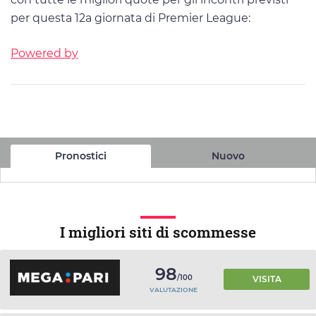
per questa 12a giornata di Premier League:
Powered by
Pronostici
Nuovo
I migliori siti di scommesse
98
/100
VISITA
VALUTAZIONE