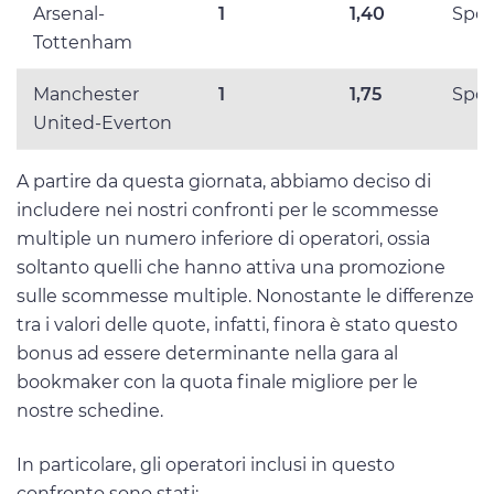
Arsenal-
1
1,40
Spor
Tottenham
Manchester
1
1,75
Spor
United-Everton
A partire da questa giornata, abbiamo deciso di
includere nei nostri confronti per le scommesse
multiple un numero inferiore di operatori, ossia
soltanto quelli che hanno attiva una promozione
sulle scommesse multiple. Nonostante le differenze
tra i valori delle quote, infatti, finora è stato questo
bonus ad essere determinante nella gara al
bookmaker con la quota finale migliore per le
nostre schedine.
In particolare, gli operatori inclusi in questo
confronto sono stati: