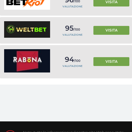
/100
VISITA
VALUTAZIONE
95
/100
VISITA
VALUTAZIONE
94
/100
VISITA
VALUTAZIONE