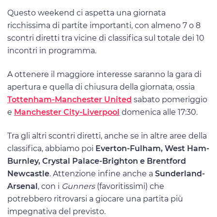
Questo weekend ci aspetta una giornata
ricchissima di partite importanti, con almeno 7 o 8
scontri diretti tra vicine di classifica sul totale dei 10
incontri in programma.
A ottenere il maggiore interesse saranno la gara di
apertura e quella di chiusura della giornata, ossia
Tottenham-Manchester United
sabato pomeriggio
e
Manchester City-Liverpool
domenica alle 17:30.
Tra gli altri scontri diretti, anche se in altre aree della
classifica, abbiamo poi
Everton-Fulham, West Ham-
Burnley, Crystal Palace-Brighton e Brentford
Newcastle
. Attenzione infine anche a
Sunderland-
Arsenal
, con i
Gunners
(favoritissimi) che
potrebbero ritrovarsi a giocare una partita più
impegnativa del previsto.