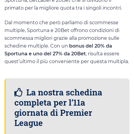
Sportuna, BetLabel e 20Bet che si dividono il
primato per la migliore quota tra i singoli incontri.
Dal momento che però parliamo di scommesse
multiple, Sportuna e 20Bet offrono condizioni di
scommessa migliori grazie alla promozione sulle
schedine multiple. Con un
bonus del 20% da
Sportuna e uno del 27% da 20Bet
, risulta essere
quest’ultimo il più conveniente per questa multipla.
La nostra schedina
completa per l’11a
giornata di Premier
League