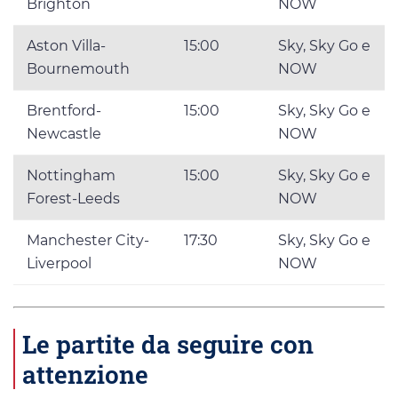
Brighton
NOW
Aston Villa-
15:00
Sky, Sky Go e
Bournemouth
NOW
Brentford-
15:00
Sky, Sky Go e
Newcastle
NOW
Nottingham
15:00
Sky, Sky Go e
Forest-Leeds
NOW
Manchester City-
17:30
Sky, Sky Go e
Liverpool
NOW
Le partite da seguire con
attenzione