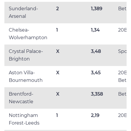
Sunderland-
2
1,389
BetL
Arsenal
Chelsea-
1
1,34
20Be
Wolverhampton
Crystal Palace-
X
3,48
Spor
Brighton
Aston Villa-
X
3,45
20Be
Bournemouth
BetL
Brentford-
X
3,358
BetL
Newcastle
Nottingham
1
2,19
20Be
Forest-Leeds