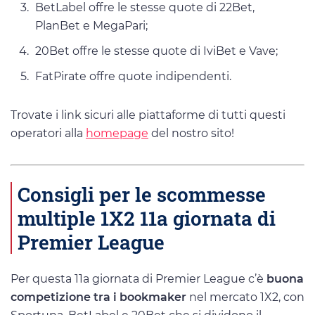
BetLabel offre le stesse quote di 22Bet,
PlanBet e MegaPari;
20Bet offre le stesse quote di IviBet e Vave;
FatPirate offre quote indipendenti.
Trovate i link sicuri alle piattaforme di tutti questi
operatori alla
homepage
del nostro sito!
Consigli per le scommesse
multiple 1X2 11a giornata di
Premier League
Per questa 11a giornata di Premier League c’è
buona
competizione tra i bookmaker
nel mercato 1X2, con