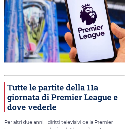
Tutte le partite della 11a
giornata di Premier League e
dove vederle
Per altri due anni, i diritti televisivi della Premier