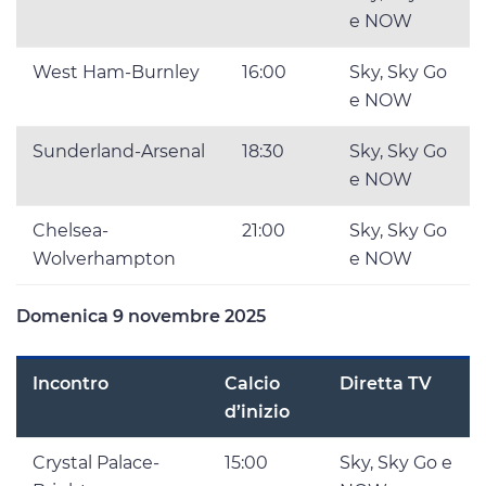
e NOW
West Ham-Burnley
16:00
Sky, Sky Go
e NOW
Sunderland-Arsenal
18:30
Sky, Sky Go
e NOW
Chelsea-
21:00
Sky, Sky Go
Wolverhampton
e NOW
Domenica 9 novembre 2025
Incontro
Calcio
Diretta TV
d’inizio
Crystal Palace-
15:00
Sky, Sky Go e