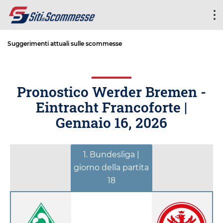
Suggerimenti attuali sulle scommesse
Pronostico Werder Bremen -
Eintracht Francoforte |
Gennaio 16, 2026
1. Bundesliga |
giorno della partita
18