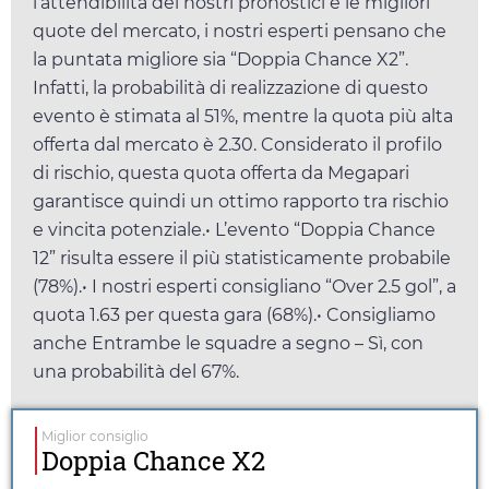
l’attendibilità dei nostri pronostici e le migliori
quote del mercato, i nostri esperti pensano che
la puntata migliore sia “Doppia Chance X2”.
Infatti, la probabilità di realizzazione di questo
evento è stimata al 51%, mentre la quota più alta
offerta dal mercato è
2.30
. Considerato il profilo
di rischio, questa quota offerta da
Megapari
garantisce quindi un ottimo rapporto tra rischio
e vincita potenziale.• L’evento “Doppia Chance
12” risulta essere il più statisticamente probabile
(78%).• I nostri esperti consigliano “Over 2.5 gol”, a
quota
1.63
per questa gara (68%).• Consigliamo
anche Entrambe le squadre a segno – Sì, con
una probabilità del 67%.
Miglior consiglio
Doppia Chance X2