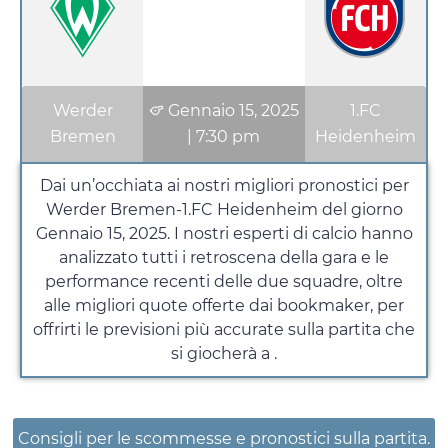
Werder
Gennaio 15, 2025
1.FC
Bremen
|
7:30 pm
Heidenheim
Dai un’occhiata ai nostri migliori pronostici per
Werder Bremen-1.FC Heidenheim del giorno
Gennaio 15, 2025
. I nostri esperti di calcio hanno
analizzato tutti i retroscena della gara e le
performance recenti delle due squadre, oltre
alle migliori quote offerte dai bookmaker, per
offrirti le previsioni più accurate sulla partita che
si giocherà a .
Consigli per le scommesse e pronostici sulla partita.