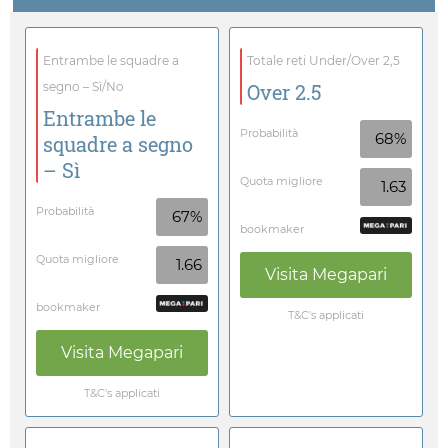
Entrambe le squadre a
Totale reti Under/Over 2,5
segno – Sì/No
Over 2.5
Entrambe le
Probabilità
68%
squadre a segno
– Sì
Quota migliore
1.63
Probabilità
67%
bookmaker
Quota migliore
1.66
Visita
Megapari
bookmaker
T&C's applicati
Visita
Megapari
T&C's applicati