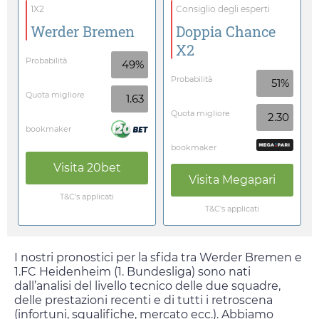
1X2
Consiglio degli esperti
Werder Bremen
Doppia Chance
X2
Probabilità
49%
Probabilità
51%
Quota migliore
1.63
Quota migliore
2.30
bookmaker
bookmaker
Visita
20bet
Visita
Megapari
T&C's applicati
T&C's applicati
I nostri pronostici per la sfida tra Werder Bremen e
1.FC Heidenheim (1. Bundesliga) sono nati
dall’analisi del livello tecnico delle due squadre,
delle prestazioni recenti e di tutti i retroscena
(infortuni, squalifiche, mercato ecc.). Abbiamo