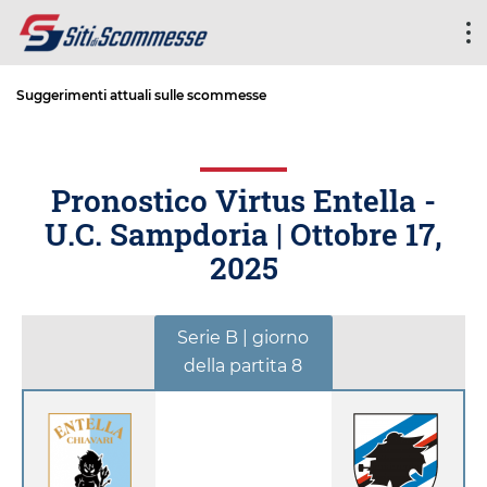
Suggerimenti attuali sulle scommesse
Pronostico Virtus Entella -
U.C. Sampdoria |
Ottobre 17,
2025
Serie B | giorno
della partita 8