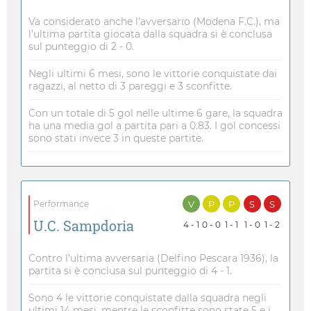
Va considerato anche l’avversario (Modena F.C.), ma
l’ultima partita giocata dalla squadra si è conclusa
sul punteggio di 2 - 0.
Negli ultimi 6 mesi, sono le vittorie conquistate dai
ragazzi, al netto di 3 pareggi e 3 sconfitte.
Con un totale di 5 gol nelle ultime 6 gare, la squadra
ha una media gol a partita pari a 0.83. I gol concessi
sono stati invece 3 in queste partite.
V
P
P
S
S
Performance
U.C. Sampdoria
4 - 1
0 - 0
1 - 1
1 - 0
1 - 2
Contro l’ultima avversaria (Delfino Pescara 1936), la
partita si è conclusa sul punteggio di 4 - 1.
Sono 4 le vittorie conquistate dalla squadra negli
ultimi 14 mesi, mentre le sconfitte sono state 5 e i