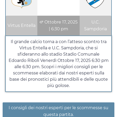
Ottobre 17, 2025
U.C.
Virtus Entella
|
6:30 pm
Sampdoria
Il grande calcio torna a con l’atteso scontro tra
Virtus Entella e U.C. Sampdoria, che si
sfideranno allo stadio Stadio Comunale
Edoardo Riboli
Venerdì
Ottobre 17, 2025 6:30 pm
alle
6:30 pm
. Scopri i migliori consigli per le
scommesse elaborati dai nostri esperti sulla
base dei pronostici più attendibili e delle quote
più golose.
I consigli dei nostri esperti per le scommesse su
questa partita.