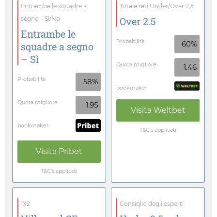
Entrambe le squadre a
Totale reti Under/Over 2,5
segno – Sì/No
Over 2.5
Entrambe le
Probabilità
60%
squadre a segno
– Sì
Quota migliore
1.46
Probabilità
58%
bookmaker
Quota migliore
1.95
Visita
Weltbet
bookmaker
T&C's applicati
Visita
Pribet
T&C's applicati
1X2
Consiglio degli esperti