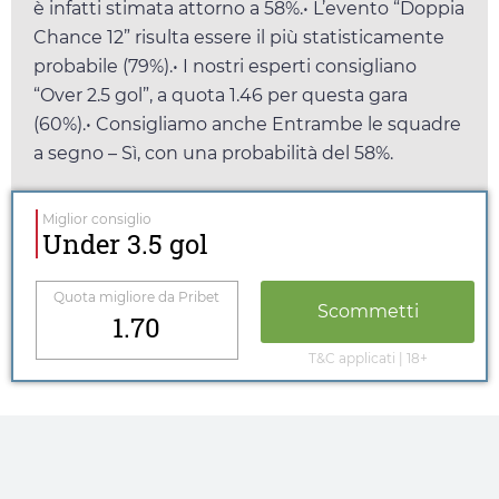
è infatti stimata attorno a 58%.• L’evento “Doppia
Chance 12” risulta essere il più statisticamente
probabile (79%).• I nostri esperti consigliano
“Over 2.5 gol”, a quota
1.46
per questa gara
(60%).• Consigliamo anche Entrambe le squadre
a segno – Sì, con una probabilità del 58%.
Miglior consiglio
Under 3.5 gol
Quota migliore da
Pribet
Scommetti
1.70
T&C applicati | 18+