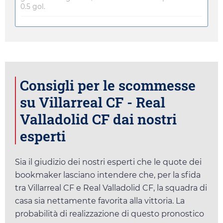
0.5 gol.
Consigli per le scommesse
su Villarreal CF - Real
Valladolid CF dai nostri
esperti
Sia il giudizio dei nostri esperti che le quote dei
bookmaker lasciano intendere che, per la sfida
tra Villarreal CF e Real Valladolid CF, la squadra di
casa sia nettamente favorita alla vittoria. La
probabilità di realizzazione di questo pronostico