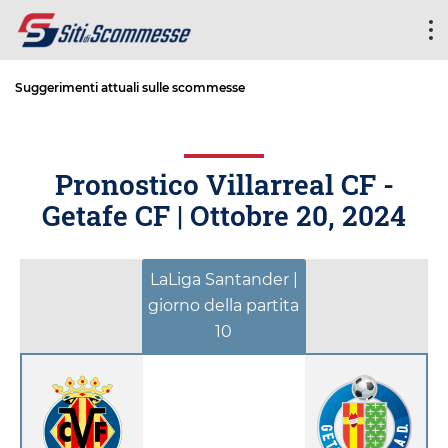
Suggerimenti attuali sulle scommesse
Pronostico Villarreal CF -
Getafe CF |
Ottobre 20, 2024
LaLiga Santander |
giorno della partita
10