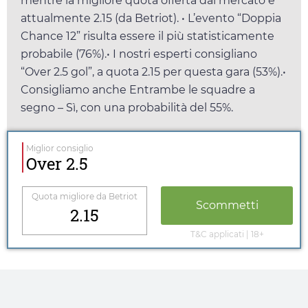
mentre la migliore quota offerta dal mercato è
attualmente
2.15
(da
Betriot
). • L’evento “Doppia
Chance 12” risulta essere il più statisticamente
probabile (76%).• I nostri esperti consigliano
“Over 2.5 gol”, a quota
2.15
per questa gara (53%).•
Consigliamo anche Entrambe le squadre a
segno – Sì, con una probabilità del 55%.
Miglior consiglio
Over 2.5
Quota migliore da
Betriot
Scommetti
2.15
T&C applicati | 18+