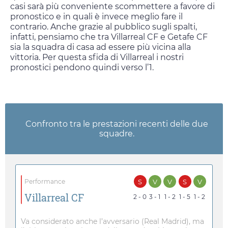
casi sarà più conveniente scommettere a favore di
pronostico e in quali è invece meglio fare il
contrario. Anche grazie al pubblico sugli spalti,
infatti, pensiamo che tra Villarreal CF e Getafe CF
sia la squadra di casa ad essere più vicina alla
vittoria. Per questa sfida di Villarreal i nostri
pronostici pendono quindi verso l’1.
Confronto tra le prestazioni recenti delle due
squadre.
S
V
V
S
V
Performance
Villarreal CF
2 - 0
3 - 1
1 - 2
1 - 5
1 - 2
Va considerato anche l’avversario (Real Madrid), ma