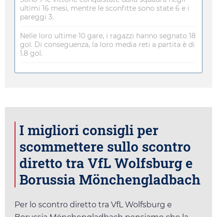
ultimi 16 mesi, mentre le sconfitte sono state 6 e i
pareggi 3.
Nelle loro ultime 10 gare, i ragazzi hanno segnato 18
gol. Di conseguenza, la loro media reti a partita è di
1.8 gol.
I migliori consigli per
scommettere sullo scontro
diretto tra VfL Wolfsburg e
Borussia Mönchengladbach
Per lo scontro diretto tra VfL Wolfsburg e