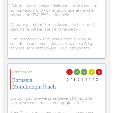
L’ultima partita giocata dalla squadra si è conclusa
sul punteggio di 0 - 1, ma va considerato anche
l’avversario (TSG 1899 Hoffenheim).
Durante gli ultimi 16 mesi, la squadra ha vinto 7
gare, ne ha pareggiate 3 e ne ha perse 6.
Con un totale di 20 gol nelle ultime 10 gare, la
squadra ha una media gol a partita pari a 2. I gol
concessi sono stati invece 11 in queste partite.
S
V
V
P
S
Performance
Borussia
0 - 1
1 - 2
4 - 1
1 - 1
3 - 1
Mönchengladbach
Contro l’ultima avversaria (Bayern Monaco), la
partita si è conclusa sul punteggio di 0 - 1.
Sono 7 le vittorie conquistate dalla squadra negli