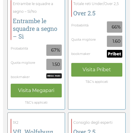
Entrambe le squadre a
Totale reti Under/Over 2,5
segno – Sì/No
Over 2.5
Entrambe le
Probabilità
66%
squadre a segno
– Sì
Quota migliore
1.60
Probabilità
67%
bookmaker
Quota migliore
1.50
Visita
Pribet
bookmaker
T&C's applicati
Visita
Megapari
T&C's applicati
1X2
Consiglio degli esperti
VfL Wolfsburg
Over 2.5