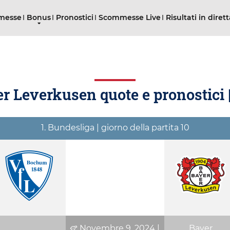
mmesse
Bonus
Pronostici
Scommesse Live
Risultati in diret
r Leverkusen quote e pronostici 
1. Bundesliga | giorno della partita 10
Novembre 9, 2024
|
Bayer