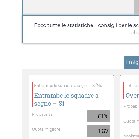
Ecco tutte le statistiche, i consigli per l
che
I mig
Entrambe le squadre a segno – Sì/No
Totale 
Entrambe le squadre a
Over
segno – Sì
Probabil
Probabilità
61%
Quota m
Quota migliore
1.67
bookma