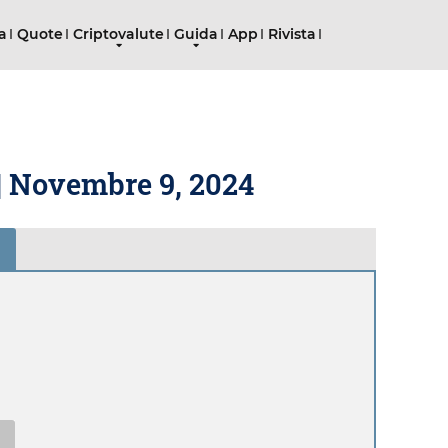
ta
Quote
Criptovalute
Guida
App
Rivista
|
Novembre 9, 2024