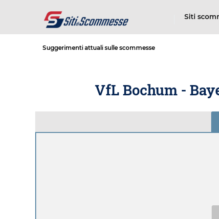
Siti sco
Suggerimenti attuali sulle scommesse
VfL Bochum - Baye