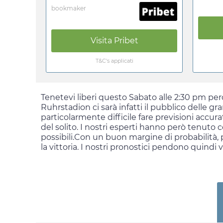
bookmaker
Visita
Pribet
T&C's applicati
Tenetevi liberi questo
Sabato
alle
2:30 pm
perc
Ruhrstadion ci sarà infatti il pubblico delle g
particolarmente difficile fare previsioni accur
del solito. I nostri esperti hanno però tenuto c
possibili.Con un buon margine di probabilità, 
la vittoria. I nostri pronostici pendono quindi 