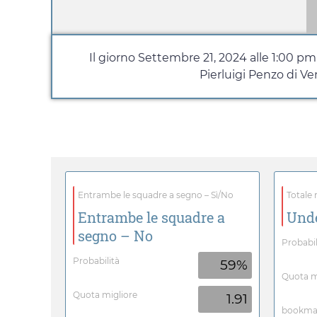
Il giorno
Settembre 21, 2024
alle
1:00 pm
Pierluigi Penzo di Ve
Entrambe le squadre a segno – Sì/No
Totale 
Entrambe le squadre a
Unde
segno – No
Probabil
Probabilità
59%
Quota m
Quota migliore
1.91
bookma