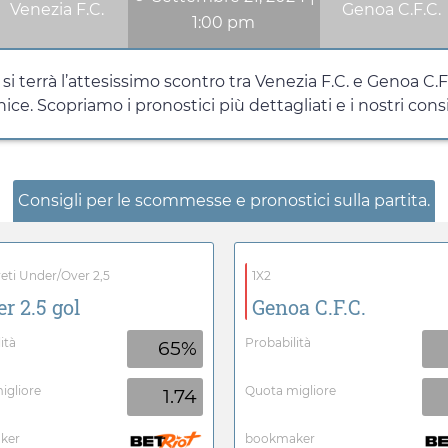
Venezia F.C.
Genoa C.F.C.
1:00 pm
si terrà l’attesissimo scontro tra Venezia F.C. e Genoa C.F
nice. Scopriamo i pronostici più dettagliati e i nostri con
Consigli per le scommesse e pronostici sulla partita.
reti Under/Over 2,5
1X2
r 2.5 gol
Genoa C.F.C.
ità
Probabilità
65%
igliore
Quota migliore
1.74
ker
bookmaker