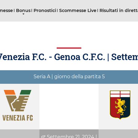
mmesse
Bonus
Pronostici
Scommesse Live
Risultati in diret
enezia F.C. - Genoa C.F.C. |
Settem
Seria A | giorno della partita 5
Settembre 21, 2024
|