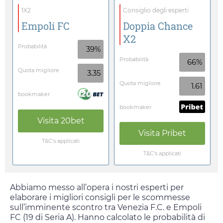
1X2
Consiglio degli esperti
Empoli FC
Doppia Chance
X2
Probabilità
39%
Probabilità
66%
Quota migliore
3.35
Quota migliore
1.61
bookmaker
bookmaker
Visita
20bet
Visita
Pribet
T&C's applicati
T&C's applicati
Abbiamo messo all’opera i nostri esperti per
elaborare i migliori consigli per le scommesse
sull’imminente scontro tra Venezia F.C. e Empoli
FC (19 di Seria A). Hanno calcolato le probabilità di