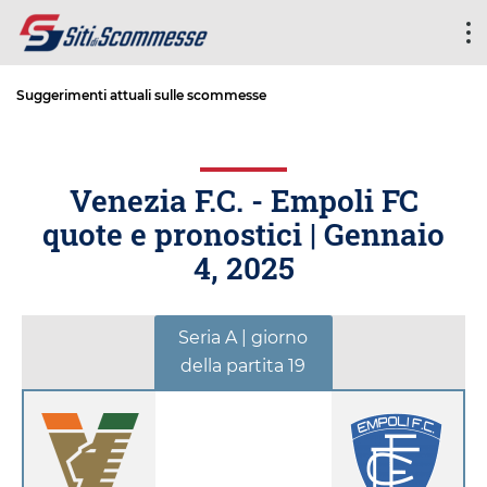
Suggerimenti attuali sulle scommesse
Venezia F.C. - Empoli FC
quote e pronostici |
Gennaio
4, 2025
Seria A | giorno
della partita 19