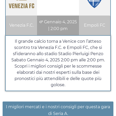
Gennaio 4, 2025
Venezia F.C.
Empoli FC
|
2:00 pm
Il grande calcio torna a Venice con l’atteso
scontro tra Venezia F.C. e Empoli FC, che si
sfideranno allo stadio Stadio Pierluigi Penzo
Sabato
Gennaio 4, 2025 2:00 pm
alle
2:00 pm
.
Scopri i migliori consigli per le scommesse
elaborati dai nostri esperti sulla base dei
pronostici più attendibili e delle quote più
golose.
I migliori mercati e i nostri consigli per questa gara
di Seria A.