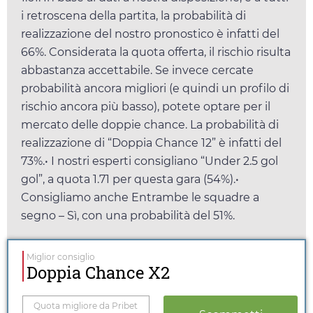
i retroscena della partita, la probabilità di
realizzazione del nostro pronostico è infatti del
66%. Considerata la quota offerta, il rischio risulta
abbastanza accettabile. Se invece cercate
probabilità ancora migliori (e quindi un profilo di
rischio ancora più basso), potete optare per il
mercato delle doppie chance. La probabilità di
realizzazione di “Doppia Chance 12” è infatti del
73%.• I nostri esperti consigliano “Under 2.5 gol
gol”, a quota
1.71
per questa gara (54%).•
Consigliamo anche Entrambe le squadre a
segno – Sì, con una probabilità del 51%.
Miglior consiglio
Doppia Chance X2
Quota migliore da
Pribet