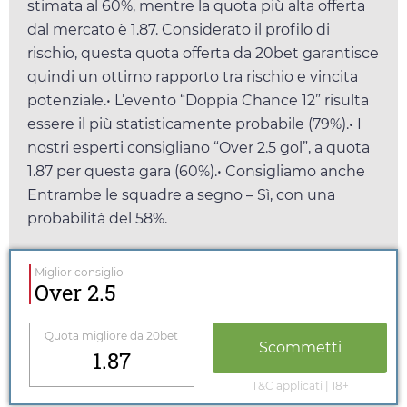
stimata al 60%, mentre la quota più alta offerta
dal mercato è
1.87
. Considerato il profilo di
rischio, questa quota offerta da
20bet
garantisce
quindi un ottimo rapporto tra rischio e vincita
potenziale.• L’evento “Doppia Chance 12” risulta
essere il più statisticamente probabile (79%).• I
nostri esperti consigliano “Over 2.5 gol”, a quota
1.87
per questa gara (60%).• Consigliamo anche
Entrambe le squadre a segno – Sì, con una
probabilità del 58%.
Miglior consiglio
Over 2.5
Quota migliore da
20bet
Scommetti
1.87
T&C applicati | 18+