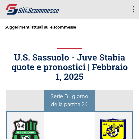
Suggerimenti attuali sulle scommesse
U.S. Sassuolo - Juve Stabia
quote e pronostici |
Febbraio
1, 2025
Serie B | giorno
della partita 24