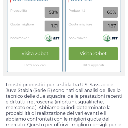
Probabilità
Probabilità
58%
60%
Quota migliore
Quota migliore
1.61
1.87
bookmaker
bookmaker
Visita
20bet
Visita
20bet
T&C's applicati
T&C's applicati
I nostri pronostici per la sfida tra U.S. Sassuolo e
Juve Stabia (Serie B) sono nati dall’analisi del livello
tecnico delle due squadre, delle prestazioni recenti
e di tutti i retroscena (infortuni, squalifiche,
mercato ecc.). Abbiamo quindi determinato la
probabilità di realizzazione dei vari eventi e li
abbiamo confrontati con le migliori quote del
mercato. Questo per offrirvi i migliori consigli per le