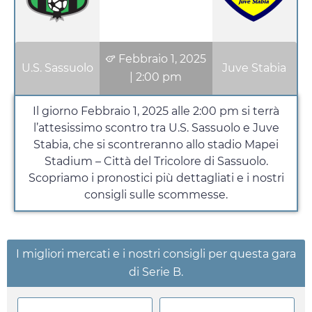
Febbraio 1, 2025
U.S. Sassuolo
Juve Stabia
|
2:00 pm
Il giorno
Febbraio 1, 2025
alle
2:00 pm
si terrà
l’attesissimo scontro tra U.S. Sassuolo e Juve
Stabia, che si scontreranno allo stadio Mapei
Stadium – Città del Tricolore di Sassuolo.
Scopriamo i pronostici più dettagliati e i nostri
consigli sulle scommesse.
I migliori mercati e i nostri consigli per questa gara
di Serie B.