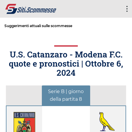
Suggerimenti attuali sulle scommesse
U.S. Catanzaro - Modena F.C.
quote e pronostici |
Ottobre 6,
2024
Serie B | giorno
della partita 8