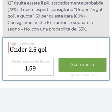
12” risulta essere il più statisticamente probabile
(72%).• I nostri esperti consigliano “Under 2.5 gol
gol”, a quota
1.59
per questa gara (60%).•
Consigliamo anche Entrambe le squadre a
segno – No, con una probabilità del 53%.
Miglior consiglio
Under 2.5 gol
Quota migliore da
Betriot
Scommetti
1.59
T&C applicati | 18+