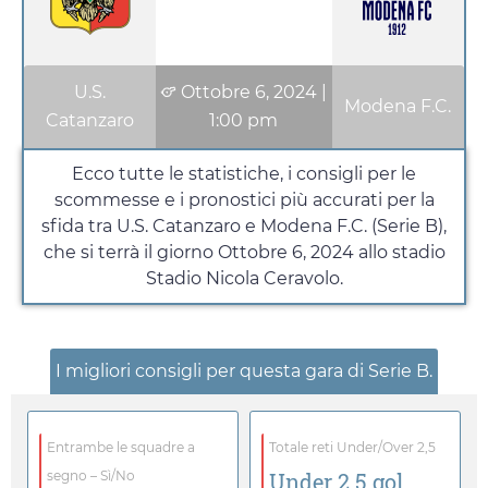
U.S.
Ottobre 6, 2024
|
Modena F.C.
Catanzaro
1:00 pm
Ecco tutte le statistiche, i consigli per le
scommesse e i pronostici più accurati per la
sfida tra U.S. Catanzaro e Modena F.C. (Serie B),
che si terrà il giorno
Ottobre 6, 2024
allo stadio
Stadio Nicola Ceravolo.
I migliori consigli per questa gara di Serie B.
Entrambe le squadre a
Totale reti Under/Over 2,5
segno – Sì/No
Under 2.5 gol