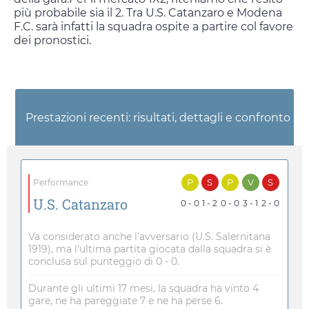
più probabile sia il 2. Tra U.S. Catanzaro e Modena
F.C. sarà infatti la squadra ospite a partire col favore
dei pronostici.
Prestazioni recenti: risultati, dettagli e confronto
P
S
P
V
S
Performance
U.S. Catanzaro
0 - 0
1 - 2
0 - 0
3 - 1
2 - 0
Va considerato anche l’avversario (U.S. Salernitana
1919), ma l’ultima partita giocata dalla squadra si è
conclusa sul punteggio di 0 - 0.
Durante gli ultimi 17 mesi, la squadra ha vinto 4
gare, ne ha pareggiate 7 e ne ha perse 6.