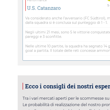
Performance
1 
U.S. Catanzaro
Va considerato anche l’avversario (FC Südtirol), m
dalla squadra si è conclusa sul punteggio di 1 - 1.
Negli ultimi 21 mesi, sono 5 le vittorie conquistate
pareggi e 3 sconfitte.
Nelle ultime 10 partite, la squadra ha segnato 14 
goal a partita. Il totale delle reti concesse ammon
Ecco i consigli dei nostri esper
Tra i vari mercati aperti per le scommesse su 
Le probabilità di realizzazione del nostro pro