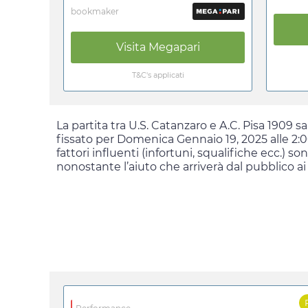
bookmaker
Visita
Megapari
T&C's applicati
La partita tra U.S. Catanzaro e A.C. Pisa 1909 sa
fissato per
Domenica
Gennaio 19, 2025
alle
2:
fattori influenti (infortuni, squalifiche ecc.) s
nonostante l’aiuto che arriverà dal pubblico ai 