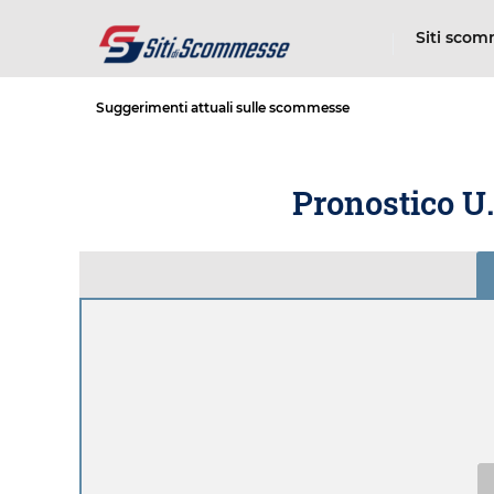
Siti sco
Suggerimenti attuali sulle scommesse
Pronostico U.