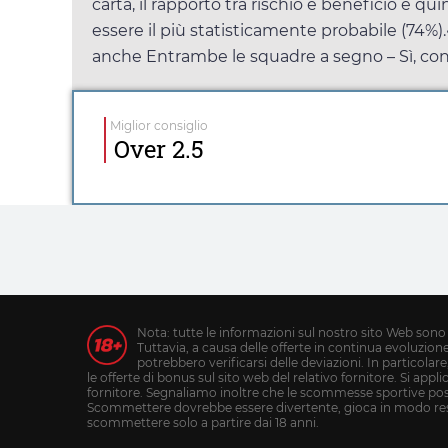
carta, il rapporto tra rischio e beneficio è qu
essere il più statisticamente probabile (74%).•
anche Entrambe le squadre a segno – Sì, con 
Miglior consiglio
Over 2.5
Nota: tutte le informazioni sul nostro sito Web sono
Tuttavia, a causa delle offerte in continua evoluzion
potrebbero verificarsi delle deviazioni. In particolare,
le offerte di bonus sul sito web del relativo fornitore. Si appli
fornitore. Segnaliamo inoltre che le scommesse sportive po
Scommettere dovrebbe essere divertente, gioca in modo res
scommettere solo a partire dai 18 anni.