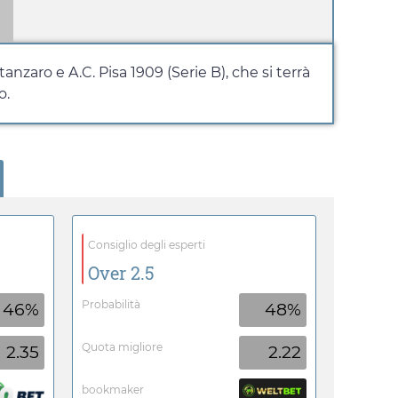
tanzaro e A.C. Pisa 1909 (Serie B), che si terrà
o.
Consiglio degli esperti
Over 2.5
Probabilità
46%
48%
Quota migliore
2.35
2.22
bookmaker