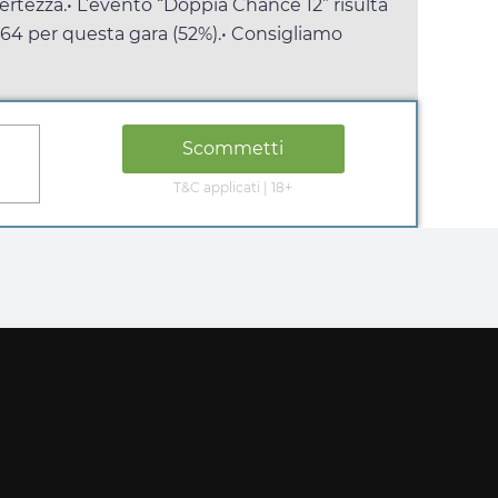
 certezza.• L’evento “Doppia Chance 12” risulta
.64
per questa gara (52%).• Consigliamo
Scommetti
T&C applicati | 18+