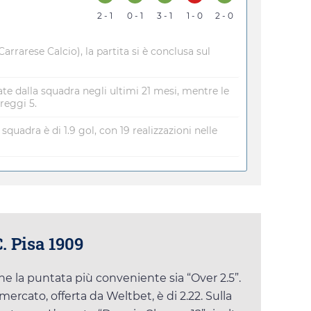
2 - 1
0 - 1
3 - 1
1 - 0
2 - 0
arrarese Calcio), la partita si è conclusa sul
ate dalla squadra negli ultimi 21 mesi, mentre le
reggi 5.
 squadra è di 1.9 gol, con 19 realizzazioni nelle
C. Pisa 1909
che la puntata più conveniente sia “Over 2.5”.
 mercato, offerta da
Weltbet
, è di
2.22
. Sulla