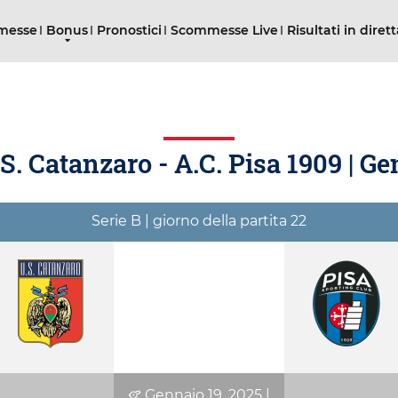
mmesse
Bonus
Pronostici
Scommesse Live
Risultati in diret
S. Catanzaro - A.C. Pisa 1909 |
Gen
Serie B | giorno della partita 22
Gennaio 19, 2025
|