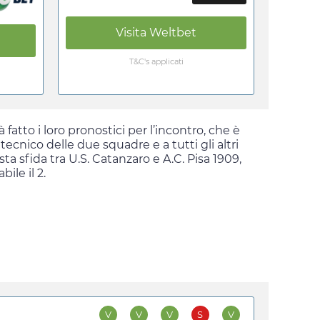
Visita
Weltbet
T&C's applicati
fatto i loro pronostici per l’incontro, che è
lo tecnico delle due squadre e a tutti gli altri
sta sfida tra U.S. Catanzaro e A.C. Pisa 1909,
ile il 2.
V
V
V
S
V