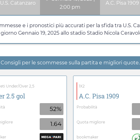
U.S. Catanzaro
A.C. Pisa 1909
2:00 pm
ommesse e i pronostici più accurati per la sfida tra U.S. Ca
l giorno
Gennaio 19, 2025
allo stadio Stadio Nicola Ceravol
Consigli per le scommesse sulla partita e migliori quote.
reti Under/Over 2,5
1X2
r 2.5 gol
A.C. Pisa 1909
ità
Probabilità
52%
igliore
Quota migliore
1.64
ker
bookmaker