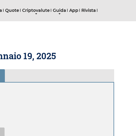
ta
Quote
Criptovalute
Guida
App
Rivista
naio 19, 2025