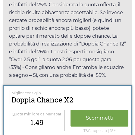
è infatti del 75%. Considerata la quota offerta, il
rischio risulta abbastanza accettabile. Se invece
cercate probabilità ancora migliori (e quindi un
profilo di rischio ancora più basso), potete
optare per il mercato delle doppie chance. La
probabilità di realizzazione di “Doppia Chance 12”
è infatti del 76%.• I nostri esperti consigliano
“Over 2.5 gol”, a quota
2.06
per questa gara
(53%).• Consigliamo anche Entrambe le squadre
a segno – Sì, con una probabilità del 55%.
Miglior consiglio
Doppia Chance X2
Quota migliore da
Megapari
Scommetti
1.49
T&C applicati | 18+