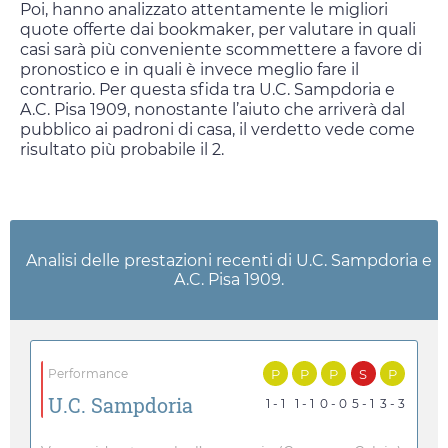
Poi, hanno analizzato attentamente le migliori
quote offerte dai bookmaker, per valutare in quali
casi sarà più conveniente scommettere a favore di
pronostico e in quali è invece meglio fare il
contrario. Per questa sfida tra U.C. Sampdoria e
A.C. Pisa 1909, nonostante l’aiuto che arriverà dal
pubblico ai padroni di casa, il verdetto vede come
risultato più probabile il 2.
Analisi delle prestazioni recenti di U.C. Sampdoria e
A.C. Pisa 1909.
P
P
P
S
P
Performance
U.C. Sampdoria
1 - 1
1 - 1
0 - 0
5 - 1
3 - 3