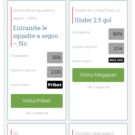
Entrambe le squadre a
Totale reti Under/Over 2,5
segno – Sì/No
Under 2.5 gol
Entrambe le
Probabilità
60%
squadre a segno
– No
Quota migliore
2.14
Probabilità
55%
bookmaker
Quota migliore
2.00
Visita
Megapari
bookmaker
T&C's applicati
Visita
Pribet
T&C's applicati
1X2
Consiglio degli esperti