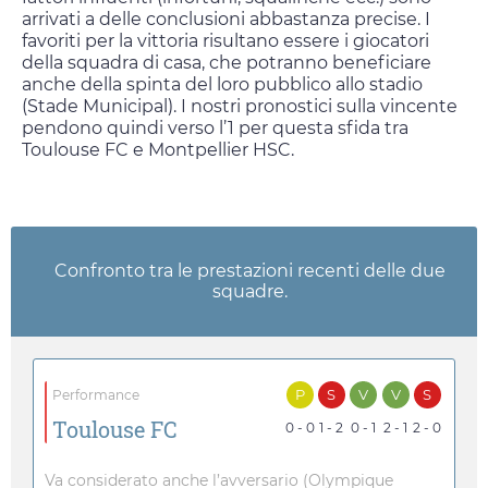
arrivati a delle conclusioni abbastanza precise. I
favoriti per la vittoria risultano essere i giocatori
della squadra di casa, che potranno beneficiare
anche della spinta del loro pubblico allo stadio
(Stade Municipal). I nostri pronostici sulla vincente
pendono quindi verso l’1 per questa sfida tra
Toulouse FC e Montpellier HSC.
Confronto tra le prestazioni recenti delle due
squadre.
P
S
V
V
S
Performance
Toulouse FC
0 - 0
1 - 2
0 - 1
2 - 1
2 - 0
Va considerato anche l’avversario (Olympique