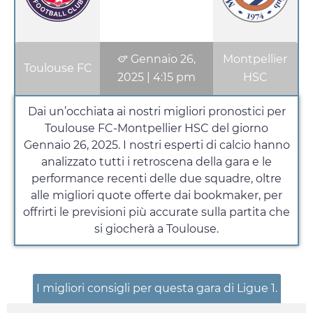
Gennaio 26,
Montpellier
Toulouse FC
2025
|
4:15 pm
HSC
Dai un’occhiata ai nostri migliori pronostici per
Toulouse FC-Montpellier HSC del giorno
Gennaio 26, 2025
. I nostri esperti di calcio hanno
analizzato tutti i retroscena della gara e le
performance recenti delle due squadre, oltre
alle migliori quote offerte dai bookmaker, per
offrirti le previsioni più accurate sulla partita che
si giocherà a Toulouse.
I migliori consigli per questa gara di Ligue 1.