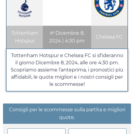
Tottenham
Dicembre 8,
Chelsea FC
Hotspur
2024
|
4:30 pm
Tottenham Hotspur e Chelsea FC si sfideranno
il giorno
Dicembre 8, 2024
, alle ore
4:30 pm
.
Scopriamo assieme l’anteprima, i pronostici più
affidabili, le quote migliori e i nostri consigli per
le scommesse!
Consigli per le scommesse sulla partita e migliori
quote.