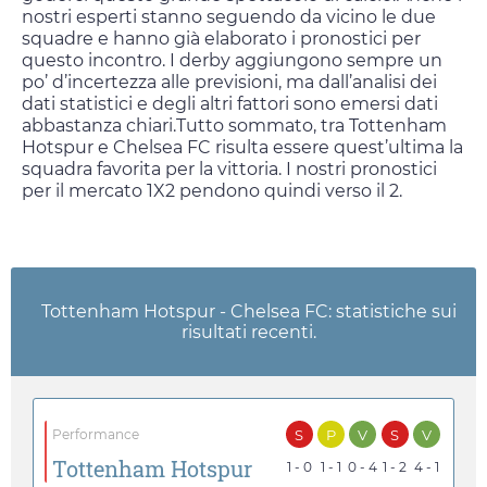
nostri esperti stanno seguendo da vicino le due
squadre e hanno già elaborato i pronostici per
questo incontro. I derby aggiungono sempre un
po’ d’incertezza alle previsioni, ma dall’analisi dei
dati statistici e degli altri fattori sono emersi dati
abbastanza chiari.Tutto sommato, tra Tottenham
Hotspur e Chelsea FC risulta essere quest’ultima la
squadra favorita per la vittoria. I nostri pronostici
per il mercato 1X2 pendono quindi verso il 2.
Tottenham Hotspur - Chelsea FC: statistiche sui
risultati recenti.
S
P
V
S
V
Performance
Tottenham Hotspur
1 - 0
1 - 1
0 - 4
1 - 2
4 - 1