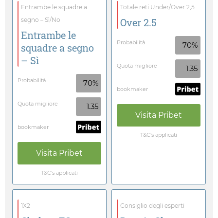
Entrambe le squadre a
Totale reti Under/Over 2,5
segno – Sì/No
Over 2.5
Entrambe le
Probabilità
70%
squadre a segno
– Sì
Quota migliore
1.35
Probabilità
70%
bookmaker
Quota migliore
1.35
Visita
Pribet
bookmaker
T&C's applicati
Visita
Pribet
T&C's applicati
1X2
Consiglio degli esperti