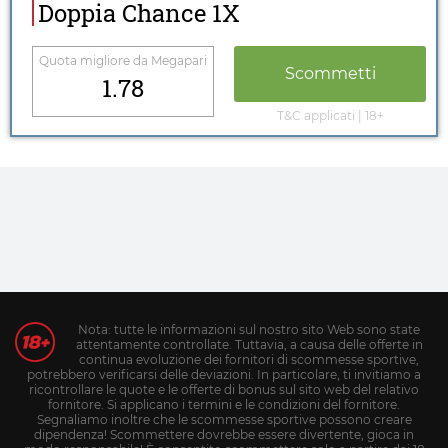
Doppia Chance 1X
Quota migliore da
Megapari
Scommetti
1.78
T&C applicati | 18+
Nota: tutte le informazioni sul nostro sito Web sono state
attentamente controllate. Tuttavia, a causa delle offerte in
continua evoluzione dei fornitori di scommesse sportive,
potrebbero verificarsi delle deviazioni. In particolare, ti invitiamo a
ricontrollare le quote e le offerte di bonus sul sito web del relativo
fornitore. Si applicano i termini e le condizioni del fornitore.
Segnaliamo inoltre che le scommesse sportive possono creare
dipendenza! Scommettere dovrebbe essere divertente, gioca in