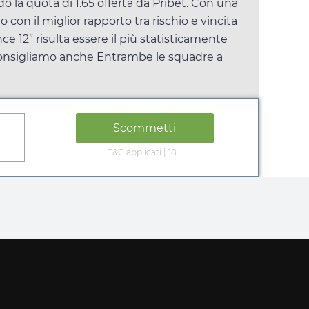
do la quota di
1.65
offerta da
Pribet
. Con una
 con il miglior rapporto tra rischio e vincita
ce 12” risulta essere il più statisticamente
Consigliamo anche Entrambe le squadre a
Scommetti
T&C applicati | 18+