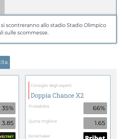
he si scontreranno allo stadio Stadio Olimpico
igli sulle scommesse.
ita.
Consiglio degli esperti
Doppia Chance X2
Probabilità
35%
66%
Quota migliore
3.85
1.65
bookmaker