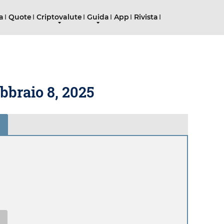
ta
Quote
Criptovalute
Guida
App
Rivista
bbraio 8, 2025