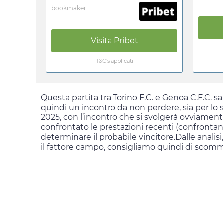
bookmaker
Visita
Pribet
T&C's applicati
Questa partita tra Torino F.C. e Genoa C.F.C. s
quindi un incontro da non perdere, sia per lo 
2025
, con l’incontro che si svolgerà ovviament
confrontato le prestazioni recenti (confrontand
determinare il probabile vincitore.Dalle analisi
il fattore campo, consigliamo quindi di scomm