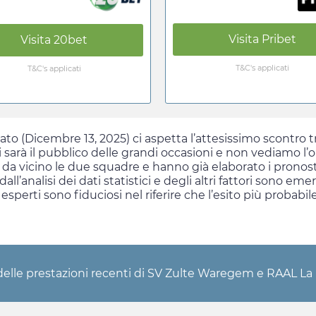
Visita
Pribet
Visita
20bet
T&C's applicati
T&C's applicati
ato
(
Dicembre 13, 2025
) ci aspetta l’attesissimo scontro
i sarà il pubblico delle grandi occasioni e non vediamo l
 da vicino le due squadre e hanno già elaborato i pronos
ll’analisi dei dati statistici e degli altri fattori sono em
perti sono fiduciosi nel riferire che l’esito più probabile
 delle prestazioni recenti di SV Zulte Waregem e RAAL La 