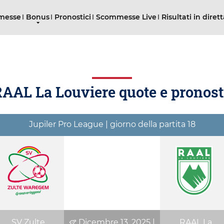
mmesse
Bonus
Pronostici
Scommesse Live
Risultati in diret
AAL La Louviere quote e pronosti
Jupiler Pro League | giorno della partita 18
SV Zulte
Dicembre 13, 2025
|
RAAL La