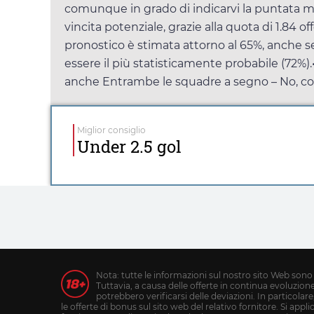
comunque in grado di indicarvi la puntata migli
vincita potenziale, grazie alla quota di
1.84
of
pronostico è stimata attorno al 65%, anche s
essere il più statisticamente probabile (72%).•
anche Entrambe le squadre a segno – No, con
Miglior consiglio
Under 2.5 gol
Nota: tutte le informazioni sul nostro sito Web sono
Tuttavia, a causa delle offerte in continua evoluzion
potrebbero verificarsi delle deviazioni. In particolare,
le offerte di bonus sul sito web del relativo fornitore. Si appli