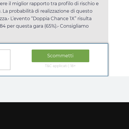
e il miglior rapporto tra profilo di rischio e
 La probabilità di realizzazione di questo
za.• L’evento “Doppia Chance 1X” risulta
.84
per questa gara (65%).• Consigliamo
Scommetti
T&C applicati | 18+