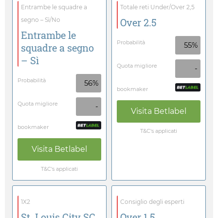
Entrambe le squadre a
Totale reti Under/Over 2,5
segno – Sì/No
Over 2.5
Entrambe le
Probabilità
55%
squadre a segno
– Sì
Quota migliore
-
Probabilità
56%
bookmaker
Quota migliore
-
Visita
Betlabel
bookmaker
T&C's applicati
Visita
Betlabel
T&C's applicati
1X2
Consiglio degli esperti
St. Louis City SC
Over 1.5