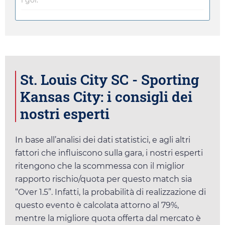
St. Louis City SC - Sporting
Kansas City: i consigli dei
nostri esperti
In base all’analisi dei dati statistici, e agli altri
fattori che influiscono sulla gara, i nostri esperti
ritengono che la scommessa con il miglior
rapporto rischio/quota per questo match sia
“Over 1.5”. Infatti, la probabilità di realizzazione di
questo evento è calcolata attorno al 79%,
mentre la migliore quota offerta dal mercato è