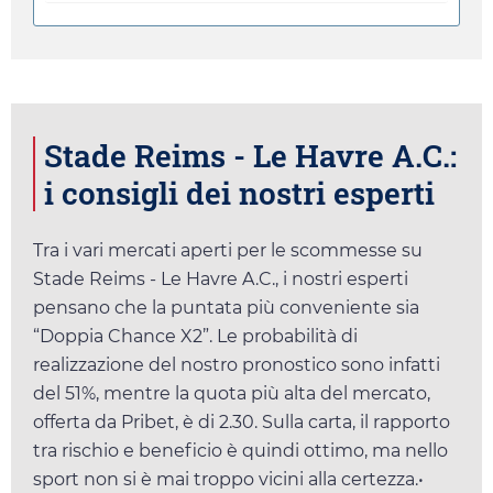
Stade Reims - Le Havre A.C.:
i consigli dei nostri esperti
Tra i vari mercati aperti per le scommesse su
Stade Reims - Le Havre A.C., i nostri esperti
pensano che la puntata più conveniente sia
“Doppia Chance X2”. Le probabilità di
realizzazione del nostro pronostico sono infatti
del 51%, mentre la quota più alta del mercato,
offerta da
Pribet
, è di
2.30
. Sulla carta, il rapporto
tra rischio e beneficio è quindi ottimo, ma nello
sport non si è mai troppo vicini alla certezza.•