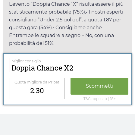
L’evento “Doppia Chance 1X” risulta essere il più
statisticamente probabile (75%).• I nostri esperti
consigliano “Under 2.5 gol gol”, a quota
1.87
per
questa gara (54%).• Consigliamo anche
Entrambe le squadre a segno – No, con una
probabilità del 51%.
Miglior consiglio
Doppia Chance X2
Quota migliore da
Pribet
Scommetti
2.30
T&C applicati | 18+