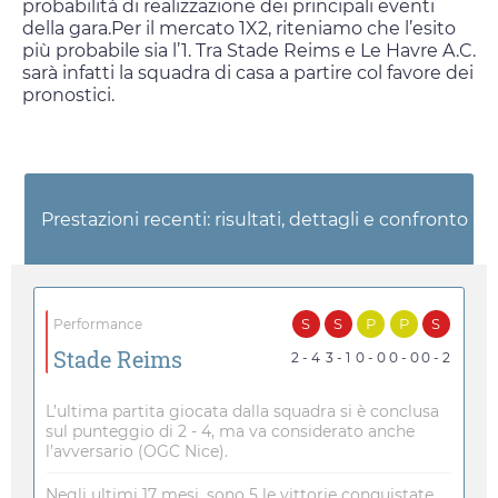
probabilità di realizzazione dei principali eventi
della gara.Per il mercato 1X2, riteniamo che l’esito
più probabile sia l’1. Tra Stade Reims e Le Havre A.C.
sarà infatti la squadra di casa a partire col favore dei
pronostici.
Prestazioni recenti: risultati, dettagli e confronto
S
S
P
P
S
Performance
Stade Reims
2 - 4
3 - 1
0 - 0
0 - 0
0 - 2
L’ultima partita giocata dalla squadra si è conclusa
sul punteggio di 2 - 4, ma va considerato anche
l’avversario (OGC Nice).
Negli ultimi 17 mesi, sono 5 le vittorie conquistate