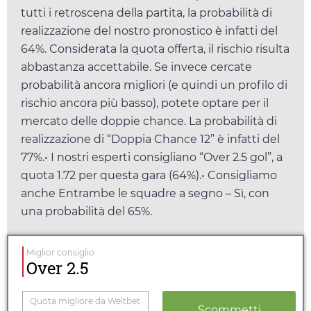
tutti i retroscena della partita, la probabilità di
realizzazione del nostro pronostico è infatti del
64%. Considerata la quota offerta, il rischio risulta
abbastanza accettabile. Se invece cercate
probabilità ancora migliori (e quindi un profilo di
rischio ancora più basso), potete optare per il
mercato delle doppie chance. La probabilità di
realizzazione di “Doppia Chance 12” è infatti del
77%.• I nostri esperti consigliano “Over 2.5 gol”, a
quota
1.72
per questa gara (64%).• Consigliamo
anche Entrambe le squadre a segno – Sì, con
una probabilità del 65%.
Miglior consiglio
Over 2.5
Quota migliore da
Weltbet
Scommetti