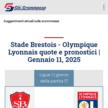
Suggerimenti attuali sulle scommesse
Stade Brestois - Olympique
Lyonnais quote e pronostici |
Gennaio 11, 2025
Ligue 1 | giorno
della partita 17