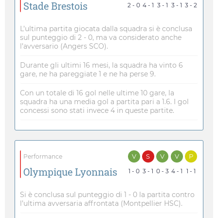
Stade Brestois
2 - 0
4 - 1
3 - 1
3 - 1
3 - 2
L’ultima partita giocata dalla squadra si è conclusa
sul punteggio di 2 - 0, ma va considerato anche
l’avversario (Angers SCO).
Durante gli ultimi 16 mesi, la squadra ha vinto 6
gare, ne ha pareggiate 1 e ne ha perse 9.
Con un totale di 16 gol nelle ultime 10 gare, la
squadra ha una media gol a partita pari a 1.6. I gol
concessi sono stati invece 4 in queste partite.
V
S
V
V
P
Performance
Olympique Lyonnais
1 - 0
3 - 1
0 - 3
4 - 1
1 - 1
Si è conclusa sul punteggio di 1 - 0 la partita contro
l’ultima avversaria affrontata (Montpellier HSC).