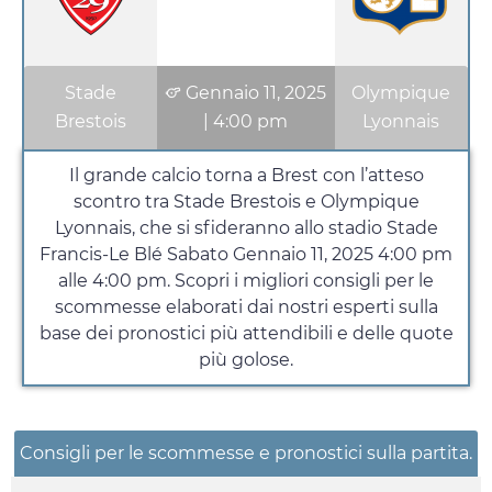
Stade
Gennaio 11, 2025
Olympique
Brestois
|
4:00 pm
Lyonnais
Il grande calcio torna a Brest con l’atteso
scontro tra Stade Brestois e Olympique
Lyonnais, che si sfideranno allo stadio Stade
Francis-Le Blé
Sabato
Gennaio 11, 2025 4:00 pm
alle
4:00 pm
. Scopri i migliori consigli per le
scommesse elaborati dai nostri esperti sulla
base dei pronostici più attendibili e delle quote
più golose.
Consigli per le scommesse e pronostici sulla partita.