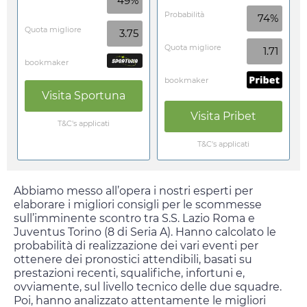
49%
Probabilità
74%
Quota migliore
3.75
Quota migliore
1.71
bookmaker
bookmaker
Visita
Sportuna
Visita
Pribet
T&C's applicati
T&C's applicati
Abbiamo messo all’opera i nostri esperti per
elaborare i migliori consigli per le scommesse
sull’imminente scontro tra S.S. Lazio Roma e
Juventus Torino (8 di Seria A). Hanno calcolato le
probabilità di realizzazione dei vari eventi per
ottenere dei pronostici attendibili, basati su
prestazioni recenti, squalifiche, infortuni e,
ovviamente, sul livello tecnico delle due squadre.
Poi, hanno analizzato attentamente le migliori