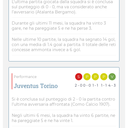
L’ultima partita giocata dalla squadra si è conclusa
sul punteggio di 0 - 0, ma va considerato anche
l’avversario (Atalanta Bergamo).
Durante gli ultimi 11 mesi, la squadra ha vinto 3
gare, ne ha pareggiate 5 e ne ha perse 3.
Nelle ultime 10 partite, la squadra ha segnato 14 gol,
con una media di 1.4 goal a partita. Il totale delle reti
concesse ammonta invece a 6 gol.
S
P
P
P
V
Performance
Juventus Torino
2 - 0
0 - 0
1 - 1
1 - 1
4 - 3
Si è conclusa sul punteggio di 2 - 0 la partita contro
l’ultima avversaria affrontata (Como Calcio 1907).
Negli ultimi 6 mesi, la squadra ha vinto 6 partite, ne
ha pareggiate 5 e ne ha vinte 1.