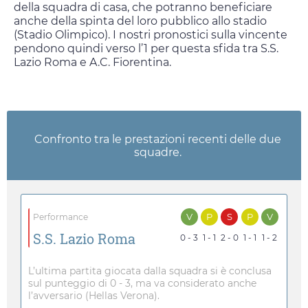
della squadra di casa, che potranno beneficiare
anche della spinta del loro pubblico allo stadio
(Stadio Olimpico). I nostri pronostici sulla vincente
pendono quindi verso l’1 per questa sfida tra S.S.
Lazio Roma e A.C. Fiorentina.
Confronto tra le prestazioni recenti delle due
squadre.
V
P
S
P
V
Performance
S.S. Lazio Roma
0 - 3
1 - 1
2 - 0
1 - 1
1 - 2
L’ultima partita giocata dalla squadra si è conclusa
sul punteggio di 0 - 3, ma va considerato anche
l’avversario (Hellas Verona).