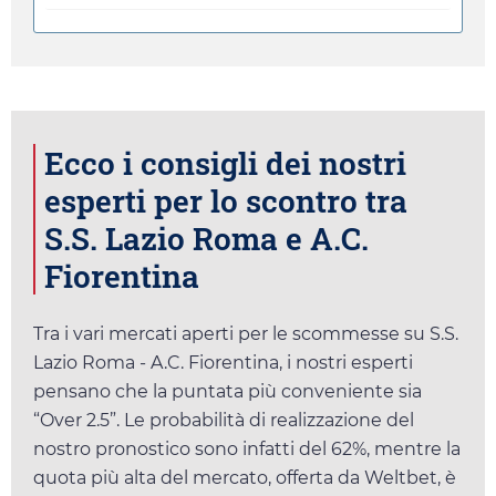
Ecco i consigli dei nostri
esperti per lo scontro tra
S.S. Lazio Roma e A.C.
Fiorentina
Tra i vari mercati aperti per le scommesse su S.S.
Lazio Roma - A.C. Fiorentina, i nostri esperti
pensano che la puntata più conveniente sia
“Over 2.5”. Le probabilità di realizzazione del
nostro pronostico sono infatti del 62%, mentre la
quota più alta del mercato, offerta da
Weltbet
, è