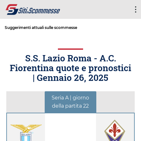
Suggerimenti attuali sulle scommesse
S.S. Lazio Roma - A.C.
Fiorentina quote e pronostici
|
Gennaio 26, 2025
Seria A | giorno
della partita 22