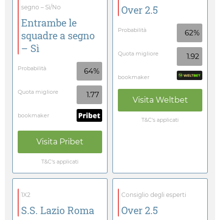
segno – Sì/No
Over 2.5
Entrambe le
Probabilità
62%
squadre a segno
– Sì
Quota migliore
1.92
Probabilità
64%
bookmaker
Quota migliore
1.77
Visita
Weltbet
bookmaker
T&C's applicati
Visita
Pribet
T&C's applicati
1X2
Consiglio degli esperti
S.S. Lazio Roma
Over 2.5