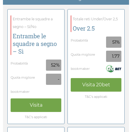
Entrambe le squadre a
Totale reti Under/Over 2,5
segno – Sì/No
Over 2.5
Entrambe le
Probabilità
51%
squadre a segno
– Sì
Quota migliore
1.77
Probabilità
52%
bookmaker
Quota migliore
-
Visita
20bet
bookmaker
T&C's applicati
Visita
T&C's applicati