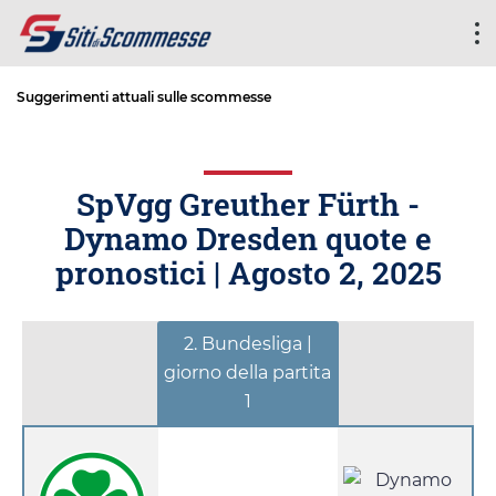
Suggerimenti attuali sulle scommesse
SpVgg Greuther Fürth -
Dynamo Dresden quote e
pronostici |
Agosto 2, 2025
2. Bundesliga |
giorno della partita
1