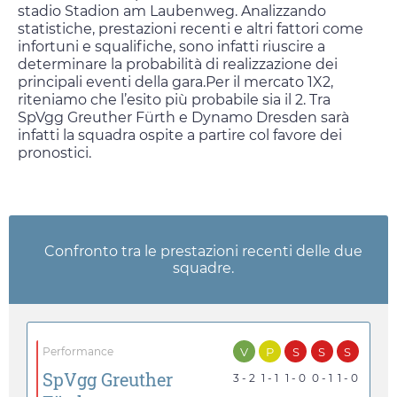
stadio Stadion am Laubenweg. Analizzando
statistiche, prestazioni recenti e altri fattori come
infortuni e squalifiche, sono infatti riuscire a
determinare la probabilità di realizzazione dei
principali eventi della gara.Per il mercato 1X2,
riteniamo che l’esito più probabile sia il 2. Tra
SpVgg Greuther Fürth e Dynamo Dresden sarà
infatti la squadra ospite a partire col favore dei
pronostici.
Confronto tra le prestazioni recenti delle due
squadre.
V
P
S
S
S
Performance
SpVgg Greuther
3 - 2
1 - 1
1 - 0
0 - 1
1 - 0