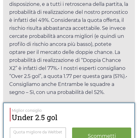
disposizione, e a tutti i retroscena della partita, la
probabilità di realizzazione del nostro pronostico
è infatti del 49%. Considerata la quota offerta, il
rischio risulta abbastanza accettabile. Se invece
cercate probabilità ancora migliori (e quindi un
profilo di rischio ancora più basso), potete
optare per il mercato delle doppie chance. La
probabilità di realizzazione di “Doppia Chance
X2” è infatti del 77%.• I nostri esperti consigliano
“Over 2.5 gol”, a quota
1.77
per questa gara (51%).•
Consigliamo anche Entrambe le squadre a
segno – Sì, con una probabilità del 52%.
Miglior consiglio
Under 2.5 gol
Quota migliore da
Weltbet
Scommetti