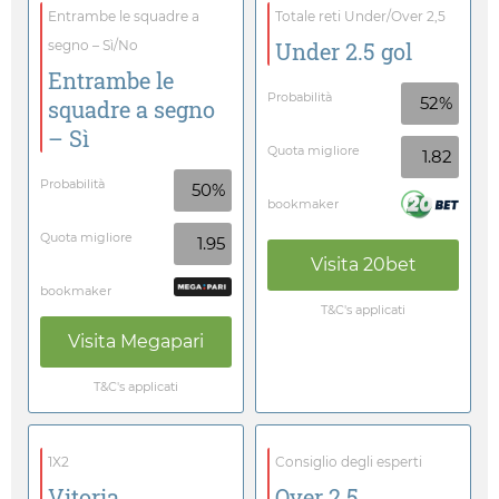
Entrambe le squadre a
Totale reti Under/Over 2,5
segno – Sì/No
Under 2.5 gol
Entrambe le
Probabilità
52%
squadre a segno
– Sì
Quota migliore
1.82
Probabilità
50%
bookmaker
Quota migliore
1.95
Visita
20bet
bookmaker
T&C's applicati
Visita
Megapari
T&C's applicati
1X2
Consiglio degli esperti
Vitoria
Over 2.5