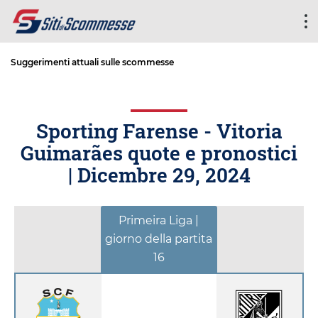
Suggerimenti attuali sulle scommesse
Sporting Farense - Vitoria
Guimarães quote e pronostici
|
Dicembre 29, 2024
Primeira Liga |
giorno della partita
16