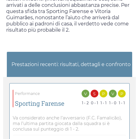
arrivati a delle conclusioni abbastanza precise. Per
questa sfida tra Sporting Farense e Vitoria
Guimarães, nonostante l’aiuto che arriverà dal
pubblico ai padroni di casa, il verdetto vede come
risultato più probabile il 2.
Prestazioni recenti: risultati, dettagli e confronto
V
S
P
V
P
Performance
Sporting Farense
1 - 2
0 - 1
1 - 1
1 - 0
1 - 1
Va considerato anche l’avversario (F.C. Famalicão),
ma l’ultima partita giocata dalla squadra si è
conclusa sul punteggio di 1 - 2.