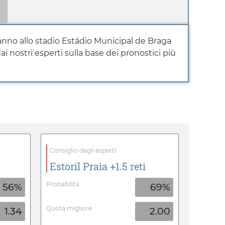
eranno allo stadio Estádio Municipal de Braga
ai nostri esperti sulla base dei pronostici più
Consiglio degli esperti
Estoril Praia +1.5 reti
Probabilità
56%
69%
Quota migliore
1.34
2.00