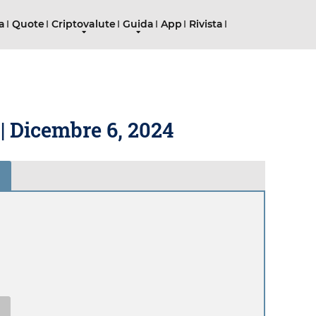
ta
Quote
Criptovalute
Guida
App
Rivista
 |
Dicembre 6, 2024