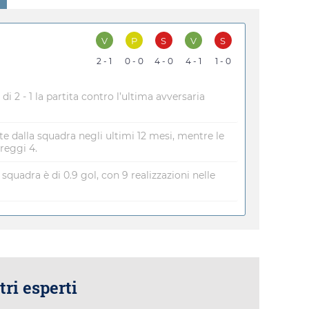
V
P
S
V
S
2 - 1
0 - 0
4 - 0
4 - 1
1 - 0
i 2 - 1 la partita contro l’ultima avversaria
te dalla squadra negli ultimi 12 mesi, mentre le
areggi 4.
 squadra è di 0.9 gol, con 9 realizzazioni nelle
tri esperti