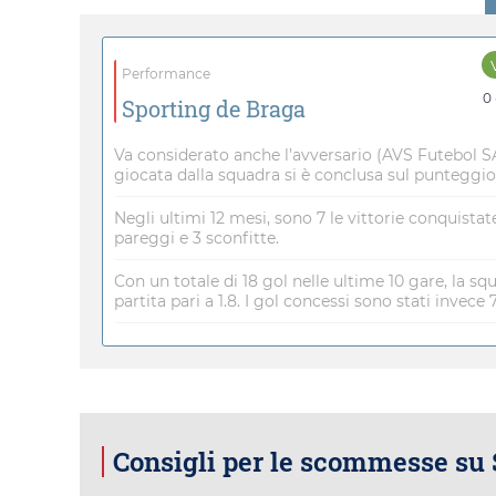
Performance
0 
Sporting de Braga
Va considerato anche l’avversario (AVS Futebol SA
giocata dalla squadra si è conclusa sul punteggio d
Negli ultimi 12 mesi, sono 7 le vittorie conquistate
pareggi e 3 sconfitte.
Con un totale di 18 gol nelle ultime 10 gare, la s
partita pari a 1.8. I gol concessi sono stati invece 
Consigli per le scommesse su S