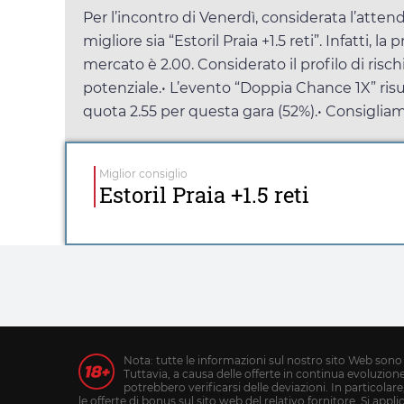
Per l’incontro di
Venerdì
, considerata l’atten
migliore sia “Estoril Praia +1.5 reti”. Infatti,
mercato è
2.00
. Considerato il profilo di ris
potenziale.• L’evento “Doppia Chance 1X” risul
quota
2.55
per questa gara (52%).• Consiglia
Miglior consiglio
Estoril Praia +1.5 reti
Nota: tutte le informazioni sul nostro sito Web sono
Tuttavia, a causa delle offerte in continua evoluzion
potrebbero verificarsi delle deviazioni. In particolare,
le offerte di bonus sul sito web del relativo fornitore. Si appli