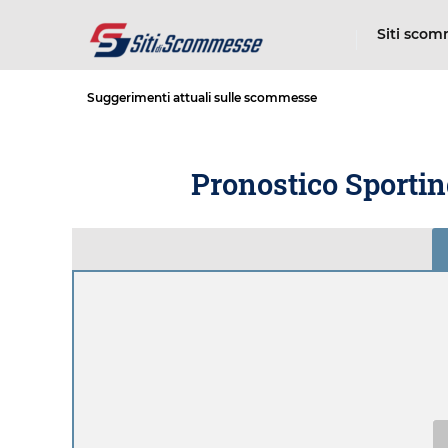
Siti sco
Suggerimenti attuali sulle scommesse
Pronostico Sportin