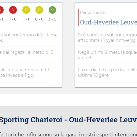
S
S
P
P
V
Performance
- 1
1 - 0
1 - 1
0 - 0
3 - 0
Oud-Heverlee Leuv
a sul punteggio di 2 - 1, ma
Si è conclusa sul punteggio d
).
affrontata (Royal Antwerp).
 dai ragazzi, al netto di 2
Negli ultimi 6 mesi, la squa
vinte 5.
ol, con una media di 1.3
La media reti a partita della 
ta invece a 1 gol.
ultime 10 gare.
Sporting Charleroi - Oud-Heverlee Leuve
altri fattori che influiscono sulla gara, i nostri esperti rit