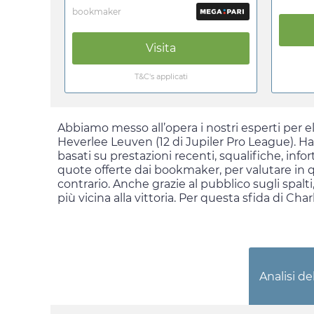
bookmaker
Visita
T&C's applicati
Abbiamo messo all’opera i nostri esperti per e
Heverlee Leuven (12 di Jupiler Pro League). Han
basati su prestazioni recenti, squalifiche, inf
quote offerte dai bookmaker, per valutare in q
contrario. Anche grazie al pubblico sugli spalt
più vicina alla vittoria. Per questa sfida di Cha
Analisi d