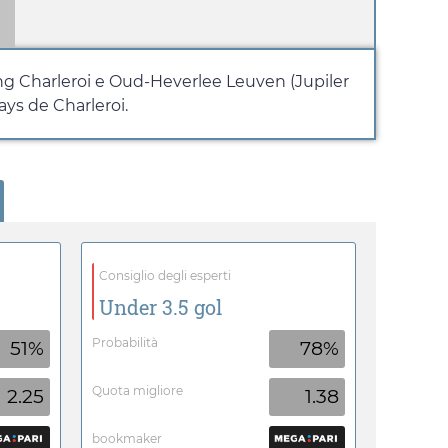
rting Charleroi e Oud-Heverlee Leuven (Jupiler
ays de Charleroi.
Consiglio degli esperti
Under 3.5 gol
Probabilità
51%
78%
Quota migliore
2.25
1.38
bookmaker