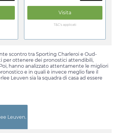
Visita
T&C's applicati
ente scontro tra Sporting Charleroi e Oud-
i per ottenere dei pronostici attendibili,
. Poi, hanno analizzato attentamente le migliori
onostico e in quali è invece meglio fare il
erlee Leuven sia la squadra di casa ad essere
rlee Leuven.