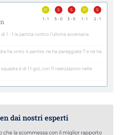
P
S
S
P
S
1 - 1
5 - 0
3 - 0
1 - 1
2 - 1
en
i 1 - 1 la partita contro l’ultima avversaria
dra ha vinto 4 partite, ne ha pareggiate 7 e ne ha
squadra è di 1.1 gol, con 11 realizzazioni nelle
n dai nostri esperti
engono che la scommessa con il miglior rapporto