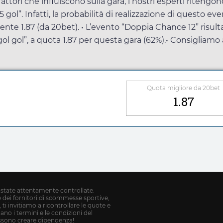
altri fattori che influiscono sulla gara, i nostri esperti rit
gol”. Infatti, la probabilità di realizzazione di questo ev
lmente
1.87
(da
20bet
). • L’evento “Doppia Chance 12” risul
gol gol”, a quota
1.87
per questa gara (62%).• Consigliamo
Quota migliore da
20bet
1.87
 state attentamente controllate.
e dei fornitori di scommesse sportive,
 ti invitiamo a ricontrollare le quote e
cano i termini e le condizioni del
ssono creare dipendenza!