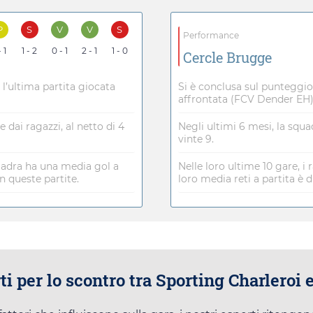
P
S
V
V
S
Performance
- 1
1 - 2
0 - 1
2 - 1
1 - 0
Cercle Brugge
l’ultima partita giocata
Si è conclusa sul punteggio d
affrontata (FCV Dender EH)
 dai ragazzi, al netto di 4
Negli ultimi 6 mesi, la squa
vinte 9.
quadra ha una media gol a
Nelle loro ultime 10 gare, i
in queste partite.
loro media reti a partita è d
rti per lo scontro tra Sporting Charleroi