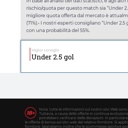
In base all’analisi dei dati statistici, e agli 
rischio/quota per questo match sia “Under 2.5 
migliore quota offerta dal mercato è attua
(71%).• I nostri esperti consigliano “Under 2.5 
con una probabilità del 55%.
Miglior consiglio
Under 2.5 gol
Nota: tutte le informazioni sul nostro sito Web sono
Tuttavia, a causa delle offerte in continua evoluzion
potrebbero verificarsi delle deviazioni. In particolare,
le offerte di bonus sul sito web del relativo fornitore. Si appli
fornitore. Segnaliamo inoltre che le scommesse sportive po