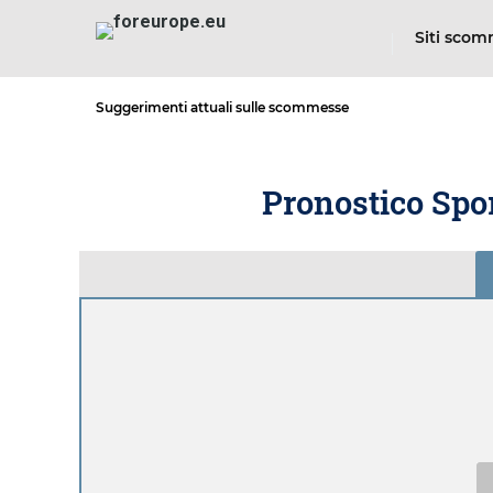
Siti sco
Suggerimenti attuali sulle scommesse
Pronostico Spor