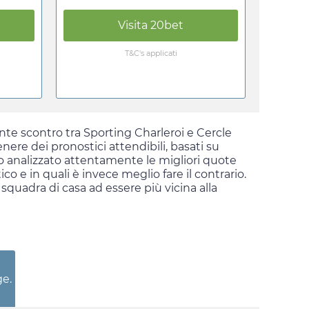
Visita
20bet
T&C's applicati
nte scontro tra Sporting Charleroi e Cercle
nere dei pronostici attendibili, basati su
nno analizzato attentamente le migliori quote
o e in quali è invece meglio fare il contrario.
 squadra di casa ad essere più vicina alla
ge.