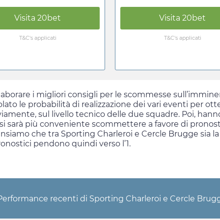
Visita
20bet
Visita
20bet
T&C's applicati
T&C's applicati
laborare i migliori consigli per le scommesse sull’immine
to le probabilità di realizzazione dei vari eventi per otte
ovviamente, sul livello tecnico delle due squadre. Poi, ha
si sarà più conveniente scommettere a favore di pronostic
 pensiamo che tra Sporting Charleroi e Cercle Brugge sia la
pronostici pendono quindi verso l’1.
Performance recenti di Sporting Charleroi e Cercle Brug