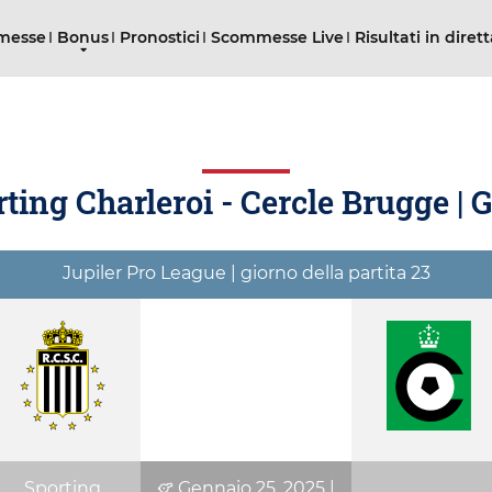
mmesse
Bonus
Pronostici
Scommesse Live
Risultati in diret
ting Charleroi - Cercle Brugge |
G
Jupiler Pro League | giorno della partita 23
Sporting
Gennaio 25, 2025
|