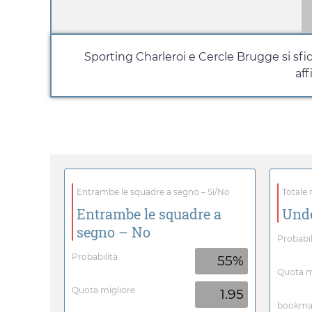
Sporting Charleroi e Cercle Brugge si sfi
aff
Entrambe le squadre a segno – Sì/No
Totale 
Entrambe le squadre a
Unde
segno – No
Probabil
Probabilità
55%
Quota m
Quota migliore
1.95
bookma