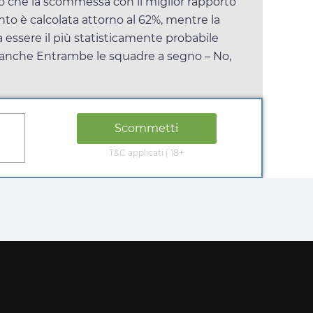
engono che la scommessa con il miglior rapporto
ento è calcolata attorno al 62%, mentre la
ta essere il più statisticamente probabile
 anche Entrambe le squadre a segno – No,
Scommetti
T&C applicati | 18+