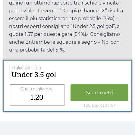
quindi un ottimo rapporto tra rischio e vincita
potenziale.• L’evento “Doppia Chance 1X” risulta
essere il più statisticamente probabile (75%).• I
nostri esperti consigliano “Under 2.5 gol gol”, a
quota
1.57
per questa gara (54%).• Consigliamo
anche Entrambe le squadre a segno – No, con
una probabilità del 51%.
Miglior consiglio
Under 3.5 gol
Quota migliore da
Scommetti
1.20
T&C applicati | 18+