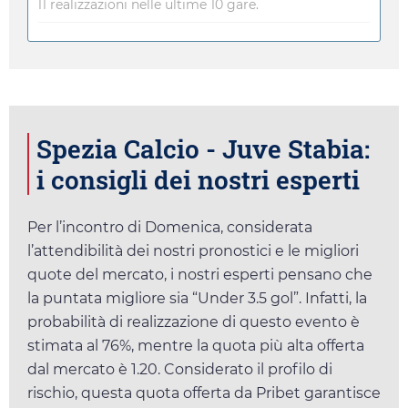
11 realizzazioni nelle ultime 10 gare.
Spezia Calcio - Juve Stabia:
i consigli dei nostri esperti
Per l’incontro di
Domenica
, considerata
l’attendibilità dei nostri pronostici e le migliori
quote del mercato, i nostri esperti pensano che
la puntata migliore sia “Under 3.5 gol”. Infatti, la
probabilità di realizzazione di questo evento è
stimata al 76%, mentre la quota più alta offerta
dal mercato è
1.20
. Considerato il profilo di
rischio, questa quota offerta da
Pribet
garantisce