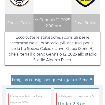
Gennaio 12, 2025
Spezia Calcio
Juve Stabia
|
2:00 pm
Ecco tutte le statistiche, i consigli per le
scommesse e i pronostici più accurati per la
sfida tra Spezia Calcio e Juve Stabia (Serie B),
che si terrà il giorno
Gennaio 12, 2025
allo stadio
Stadio Alberto Picco.
I migliori consigli per questa gara di Serie B.
Entrambe le squadre a
Totale reti Under/Over 2,5
segno – Sì/No
Under 2.5 gol