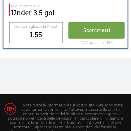
Miglior consiglio
Under 3.5 gol
Quota migliore da
Pribet
Scommetti
1.55
T&C applicati | 18+
Nota: tutte le informazioni sul nostro sito Web sono state
attentamente controllate. Tuttavia, a causa delle offerte in
continua evoluzione dei fornitori di scommesse sportive,
potrebbero verificarsi delle deviazioni. In particolare, ti invitiamo a
ricontrollare le quote e le offerte di bonus sul sito web del relativo
fornitore. Si applicano i termini e le condizioni del fornitore.