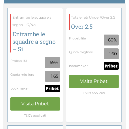
Entrambe le squadre a
Totale reti Under/Over 2,5
segno – Sì/No
Over 2.5
Entrambe le
Probabilità
60%
squadre a segno
– Sì
Quota migliore
1.60
Probabilità
59%
bookmaker
Quota migliore
1.65
Visita
Pribet
bookmaker
T&C's applicati
Visita
Pribet
T&C's applicati