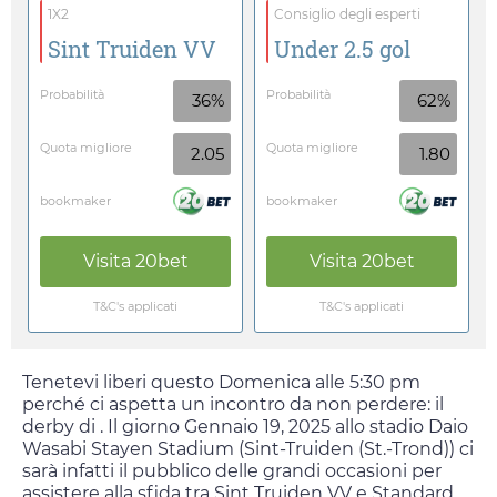
1X2
Consiglio degli esperti
Sint Truiden VV
Under 2.5 gol
Probabilità
Probabilità
36%
62%
Quota migliore
Quota migliore
2.05
1.80
bookmaker
bookmaker
Visita
20bet
Visita
20bet
T&C's applicati
T&C's applicati
Tenetevi liberi questo
Domenica
alle
5:30 pm
perché ci aspetta un incontro da non perdere: il
derby di . Il giorno
Gennaio 19, 2025
allo stadio Daio
Wasabi Stayen Stadium (Sint-Truiden (St.-Trond)) ci
sarà infatti il pubblico delle grandi occasioni per
assistere alla sfida tra Sint Truiden VV e Standard