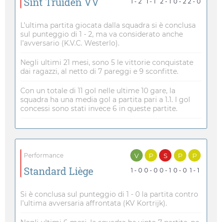
Sint Truiden VV
1 - 2
1 - 1
2 - 1
0 - 2
2 - 0
L’ultima partita giocata dalla squadra si è conclusa
sul punteggio di 1 - 2, ma va considerato anche
l’avversario (K.V.C. Westerlo).
Negli ultimi 21 mesi, sono 5 le vittorie conquistate
dai ragazzi, al netto di 7 pareggi e 9 sconfitte.
Con un totale di 11 gol nelle ultime 10 gare, la
squadra ha una media gol a partita pari a 1.1. I gol
concessi sono stati invece 6 in queste partite.
V
P
S
P
P
Performance
Standard Liège
1 - 0
0 - 0
0 - 1
0 - 0
1 - 1
Si è conclusa sul punteggio di 1 - 0 la partita contro
l’ultima avversaria affrontata (KV Kortrijk).