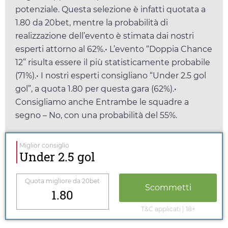
potenziale. Questa selezione è infatti quotata a
1.80
da
20bet
, mentre la probabilità di
realizzazione dell’evento è stimata dai nostri
esperti attorno al 62%.• L’evento “Doppia Chance
12” risulta essere il più statisticamente probabile
(71%).• I nostri esperti consigliano “Under 2.5 gol
gol”, a quota
1.80
per questa gara (62%).•
Consigliamo anche Entrambe le squadre a
segno – No, con una probabilità del 55%.
Miglior consiglio
Under 2.5 gol
Quota migliore da
20bet
Scommetti
1.80
T&C applicati | 18+