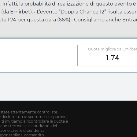
 Infatti, la probabilità di realizzazione di questo evento 
(da
Emirbet
). • L’evento “Doppia Chance 12” risulta esser
uota
1.74
per questa gara (66%).• Consigliamo anche Entra
Quota migliore da
Emirbe
1.74
 state attentamente controllate.
e dei fornitori di scommesse sportive,
 ti invitiamo a ricontrollare le quote e
cano i termini e le condizioni del
ssono creare dipendenza!
ponsabile! È consentito