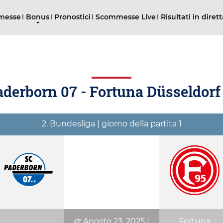
mmesse
Bonus
Pronostici
Scommesse Live
Risultati in diret
derborn 07 - Fortuna Düsseldorf
2. Bundesliga | giorno della partita 1
Agosto 23, 2025
|
Fortuna