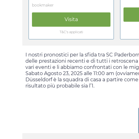
bookmaker
Visita
T&C's applicati
I nostri pronostici per la sfida tra SC Paderbor
delle prestazioni recenti e di tutti i retroscen
vari eventi e li abbiamo confrontati con le migl
Sabato
Agosto 23, 2025
alle
11:00 am
(ovviamen
Düsseldorf è la squadra di casa a partire come fav
risultato più probabile sia l’1.