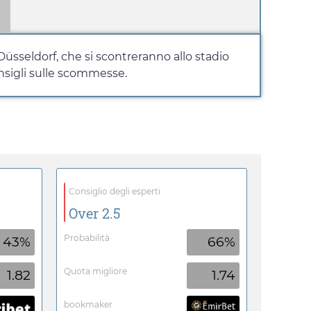
Düsseldorf, che si scontreranno allo stadio
onsigli sulle scommesse.
Consiglio degli esperti
Over 2.5
Probabilità
43%
66%
Quota migliore
1.82
1.74
bookmaker