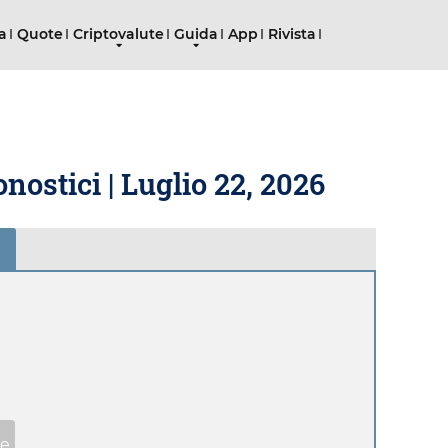
ta
Quote
Criptovalute
Guida
App
Rivista
onostici |
Luglio 22, 2026
te