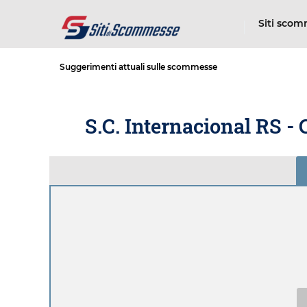
Siti sco
Suggerimenti attuali sulle scommesse
S.C. Internacional RS - 