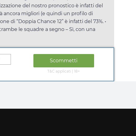
alizzazione del nostro pronostico è infatti del
à ancora migliori (e quindi un profilo di
one di “Doppia Chance 12” è infatti del 73%. •
trambe le squadre a segno – Sì, con una
l
Scommetti
T&C applicati | 18+