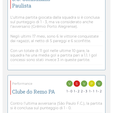
Paulista
L’ultima partita giocata dalla squadra si è conclusa
sul punteggio di 1 - 3, ma va considerato anche
l’avversario (Grêmio Porto Alegrense).
Negli ultimi 17 mesi, sono 6 le vittorie conquistate
dai ragazzi, al netto di 5 pareggi e 6 sconfitte.
Con un totale di 11 gol nelle ultime 10 gare, la
squadra ha una media gol a partita pari a 1.1. I gol
concessi sono stati invece 3 in queste partite.
V
S
V
P
V
Performance
Clube do Remo PA
1 - 0
1 - 2
2 - 3
1 - 1
1 - 2
Contro l’ultima avversaria (São Paulo F.C.), la partita
si è conclusa sul punteggio di 1 - 0.