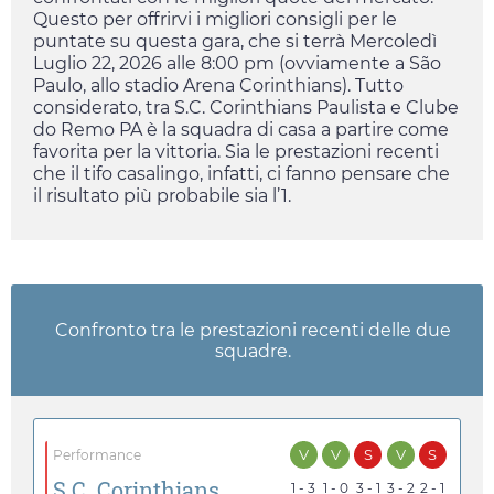
Questo per offrirvi i migliori consigli per le
puntate su questa gara, che si terrà
Mercoledì
Luglio 22, 2026
alle
8:00 pm
(ovviamente a São
Paulo, allo stadio Arena Corinthians). Tutto
considerato, tra S.C. Corinthians Paulista e Clube
do Remo PA è la squadra di casa a partire come
favorita per la vittoria. Sia le prestazioni recenti
che il tifo casalingo, infatti, ci fanno pensare che
il risultato più probabile sia l’1.
Confronto tra le prestazioni recenti delle due
squadre.
V
V
S
V
S
Performance
S.C. Corinthians
1 - 3
1 - 0
3 - 1
3 - 2
2 - 1