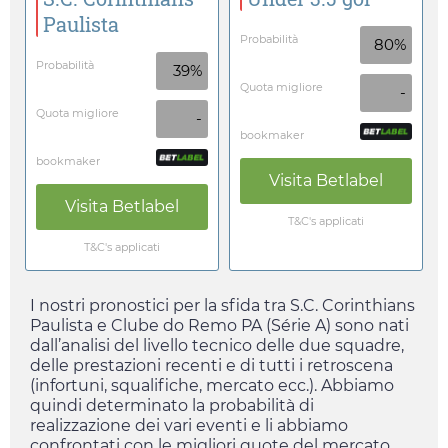
Paulista
Probabilità
80%
Probabilità
39%
Quota migliore
-
Quota migliore
-
bookmaker
bookmaker
Visita
Betlabel
Visita
Betlabel
T&C's applicati
T&C's applicati
I nostri pronostici per la sfida tra S.C. Corinthians
Paulista e Clube do Remo PA (Série A) sono nati
dall’analisi del livello tecnico delle due squadre,
delle prestazioni recenti e di tutti i retroscena
(infortuni, squalifiche, mercato ecc.). Abbiamo
quindi determinato la probabilità di
realizzazione dei vari eventi e li abbiamo
confrontati con le migliori quote del mercato.