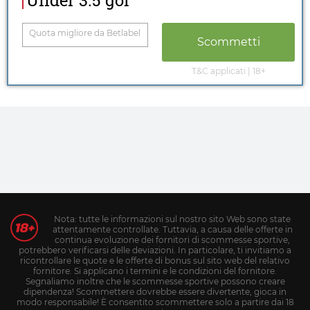
Quota migliore da
Betlabel
Scommetti
T&C applicati | 18+
Nota: tutte le informazioni sul nostro sito Web sono state
attentamente controllate. Tuttavia, a causa delle offerte in
continua evoluzione dei fornitori di scommesse sportive,
potrebbero verificarsi delle deviazioni. In particolare, ti invitiamo a
ricontrollare le quote e le offerte di bonus sul sito web del relativo
fornitore. Si applicano i termini e le condizioni del fornitore.
Segnaliamo inoltre che le scommesse sportive possono creare
dipendenza! Scommettere dovrebbe essere divertente, gioca in
modo responsabile! È consentito scommettere solo a partire dai 18