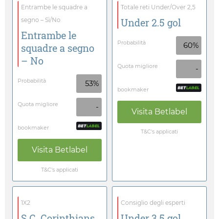
Entrambe le squadre a
Totale reti Under/Over 2,5
segno – Sì/No
Under 2.5 gol
Entrambe le
Probabilità
60%
squadre a segno
– No
Quota migliore
-
Probabilità
53%
bookmaker
Quota migliore
-
Visita
Betlabel
bookmaker
T&C's applicati
Visita
Betlabel
T&C's applicati
1X2
Consiglio degli esperti
S.C. Corinthians
Under 3.5 gol