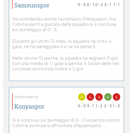
Samsunspor
0 - 3
0 - 1
0 - 2
3 - 1
1 - 1
Va considerato anche l’avversario (Hatayspor), ma
l’ultima partita giocata dalla squadra si è conclusa
sul punteggio di 0 - 3.
Durante gli ultimi 13 mesi, la squadra ha vinto 4
gare, ne ha pareggiate 4 e ne ha perse 5.
Nelle ultime 10 partite, la squadra ha segnato 11 gol,
con una media di 1.1 goal a partita. Il totale delle reti
concesse ammonta invece a 5 gol.
P
S
S
V
S
Performance
Konyaspor
0 - 0
3 - 1
1 - 2
2 - 3
1 - 3
Si è conclusa sul punteggio di 0 - 0 la partita contro
l’ultima avversaria affrontata (Kayserispor).