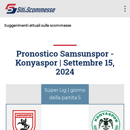
Suggerimenti attuali sulle scommesse
Pronostico Samsunspor -
Konyaspor |
Settembre 15,
2024
Süper Lig | giorno
della partita 5