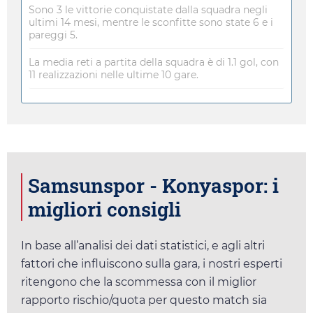
Sono 3 le vittorie conquistate dalla squadra negli
ultimi 14 mesi, mentre le sconfitte sono state 6 e i
pareggi 5.
La media reti a partita della squadra è di 1.1 gol, con
11 realizzazioni nelle ultime 10 gare.
Samsunspor - Konyaspor: i
migliori consigli
In base all’analisi dei dati statistici, e agli altri
fattori che influiscono sulla gara, i nostri esperti
ritengono che la scommessa con il miglior
rapporto rischio/quota per questo match sia