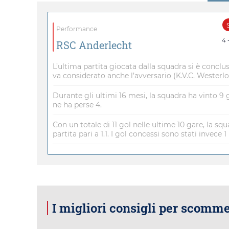
Performance
4 
RSC Anderlecht
L’ultima partita giocata dalla squadra si è conclu
va considerato anche l’avversario (K.V.C. Westerlo
Durante gli ultimi 16 mesi, la squadra ha vinto 9 
ne ha perse 4.
Con un totale di 11 gol nelle ultime 10 gare, la s
partita pari a 1.1. I gol concessi sono stati invece 1
I migliori consigli per scomme