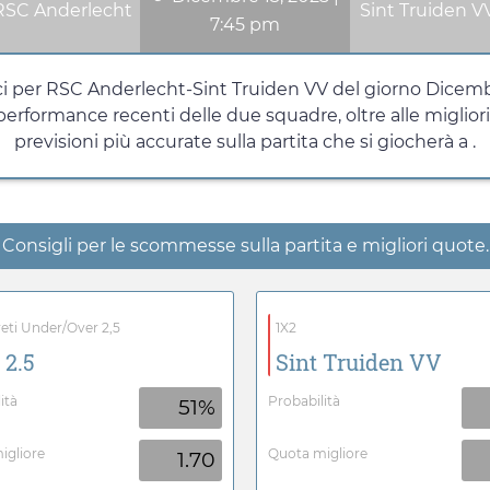
RSC Anderlecht
Sint Truiden V
7:45 pm
tici per RSC Anderlecht-Sint Truiden VV del giorno
Dicemb
e performance recenti delle due squadre, oltre alle migliori
previsioni più accurate sulla partita che si giocherà a .
Consigli per le scommesse sulla partita e migliori quote.
reti Under/Over 2,5
1X2
 2.5
Sint Truiden VV
ità
Probabilità
51%
igliore
Quota migliore
1.70