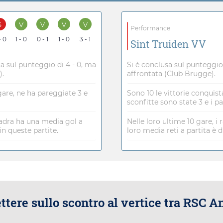
S
V
V
V
V
Performance
- 0
1 - 0
0 - 1
1 - 0
3 - 1
Sint Truiden VV
sa sul punteggio di 4 - 0, ma
Si è conclusa sul punteggio 
).
affrontata (Club Brugge).
gare, ne ha pareggiate 3 e
Sono 10 le vittorie conquist
sconfitte sono state 3 e i pa
quadra ha una media gol a
Nelle loro ultime 10 gare, i
 in queste partite.
loro media reti a partita è di
ttere sullo scontro al vertice tra RSC 