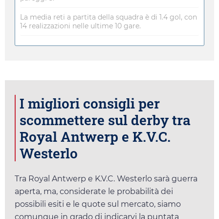
La media reti a partita della squadra è di 1.4 gol, con
14 realizzazioni nelle ultime 10 gare.
I migliori consigli per
scommettere sul derby tra
Royal Antwerp e K.V.C.
Westerlo
Tra Royal Antwerp e K.V.C. Westerlo sarà guerra
aperta, ma, considerate le probabilità dei
possibili esiti e le quote sul mercato, siamo
comunque in grado di indicarvi la puntata