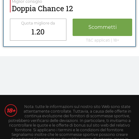
Miglior consiglio
Doppia Chance 12
Quota migliore da
Scommetti
1.20
T&C applicati | 18+
Nota: tutte le informazioni sul nostro sito Web sono state
attentamente controllate. Tuttavia, a causa delle offerte in
continua evoluzione dei fornitori di scommesse sportive,
potrebbero verificarsi delle deviazioni. In particolare, ti invitiamo a
ricontrollare le quote e le offerte di bonus sul sito web del relativo
fornitore. Si applicano i termini e le condizioni del fornitore.
Segnaliamo inoltre che le scommesse sportive possono creare