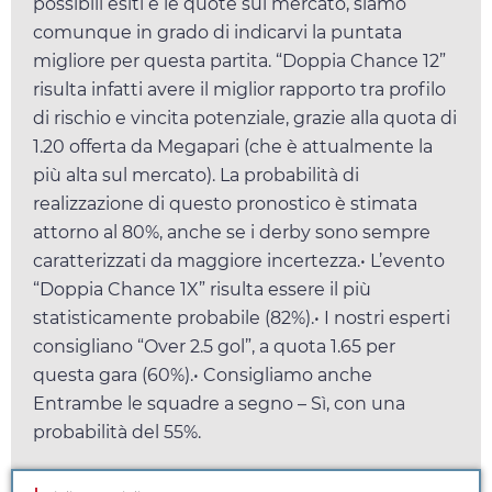
possibili esiti e le quote sul mercato, siamo
comunque in grado di indicarvi la puntata
migliore per questa partita. “Doppia Chance 12”
risulta infatti avere il miglior rapporto tra profilo
di rischio e vincita potenziale, grazie alla quota di
1.20
offerta da
Megapari
(che è attualmente la
più alta sul mercato). La probabilità di
realizzazione di questo pronostico è stimata
attorno al 80%, anche se i derby sono sempre
caratterizzati da maggiore incertezza.• L’evento
“Doppia Chance 1X” risulta essere il più
statisticamente probabile (82%).• I nostri esperti
consigliano “Over 2.5 gol”, a quota
1.65
per
questa gara (60%).• Consigliamo anche
Entrambe le squadre a segno – Sì, con una
probabilità del 55%.