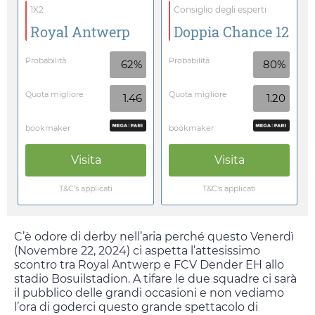
1X2
Consiglio degli esperti
Royal Antwerp
Doppia Chance 12
Probabilità
Probabilità
62%
80%
Quota migliore
Quota migliore
1.46
1.20
bookmaker
bookmaker
Visita
Visita
T&C's applicati
T&C's applicati
C’è odore di derby nell’aria perché questo
Venerdì
(
Novembre 22, 2024
) ci aspetta l’attesissimo
scontro tra Royal Antwerp e FCV Dender EH allo
stadio Bosuilstadion. A tifare le due squadre ci sarà
il pubblico delle grandi occasioni e non vediamo
l’ora di goderci questo grande spettacolo di