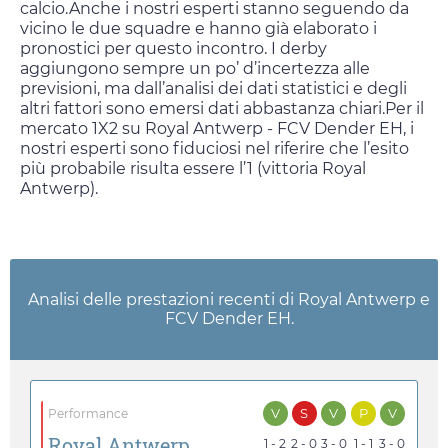
calcio.Anche i nostri esperti stanno seguendo da
vicino le due squadre e hanno già elaborato i
pronostici per questo incontro. I derby
aggiungono sempre un po’ d’incertezza alle
previsioni, ma dall’analisi dei dati statistici e degli
altri fattori sono emersi dati abbastanza chiari.Per il
mercato 1X2 su Royal Antwerp - FCV Dender EH, i
nostri esperti sono fiduciosi nel riferire che l’esito
più probabile risulta essere l’1 (vittoria Royal
Antwerp).
Analisi delle prestazioni recenti di Royal Antwerp e
FCV Dender EH.
V
S
V
P
V
Performance
Royal Antwerp
1 - 2
2 - 0
3 - 0
1 - 1
3 - 0