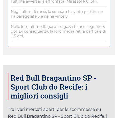
l’ultima avversaria affrontata (Mirassol F.C. SP).
Negli ultimi 6 mesi, la squadra ha vinto partite, ne
ha pareggiate 3 e ne ha vinte 8.
Nelle loro ultime 10 gare, i ragazzi hanno segnato 5
gol. Di conseguenza, la loro media reti a partita è di
0.5 gol.
Red Bull Bragantino SP -
Sport Club do Recife: i
migliori consigli
Tra i vari mercati aperti per le scommesse su
Red Bull Bragantino SP - Sport Club do Recife, i