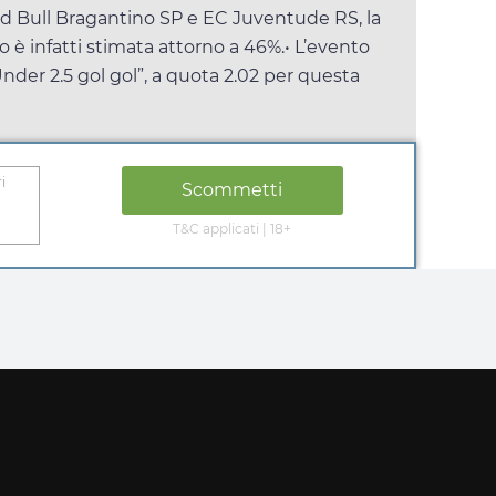
 Red Bull Bragantino SP e EC Juventude RS, la
co è infatti stimata attorno a 46%.• L’evento
Under 2.5 gol gol”, a quota
2.02
per questa
i
Scommetti
T&C applicati | 18+