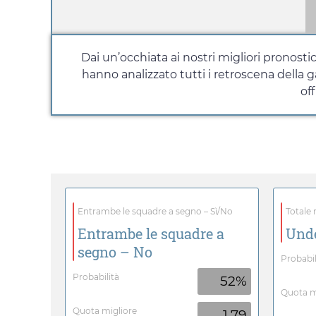
Dai un’occhiata ai nostri migliori pronos
hanno analizzato tutti i retroscena della 
off
Entrambe le squadre a segno – Sì/No
Totale 
Entrambe le squadre a
Unde
segno – No
Probabil
Probabilità
52%
Quota m
Quota migliore
1.79