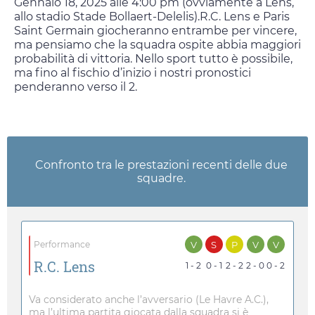
Gennaio 18, 2025
alle
4:00 pm
(ovviamente a Lens,
allo stadio Stade Bollaert-Delelis).R.C. Lens e Paris
Saint Germain giocheranno entrambe per vincere,
ma pensiamo che la squadra ospite abbia maggiori
probabilità di vittoria. Nello sport tutto è possibile,
ma fino al fischio d’inizio i nostri pronostici
penderanno verso il 2.
Confronto tra le prestazioni recenti delle due
squadre.
V
S
P
V
V
Performance
R.C. Lens
1 - 2
0 - 1
2 - 2
2 - 0
0 - 2
Va considerato anche l’avversario (Le Havre A.C.),
ma l’ultima partita giocata dalla squadra si è