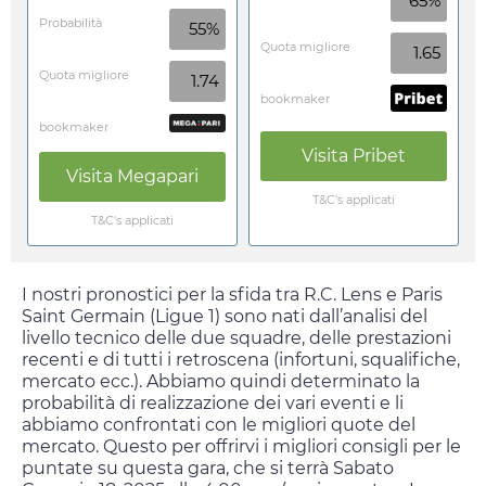
65%
Probabilità
55%
Quota migliore
1.65
Quota migliore
1.74
bookmaker
bookmaker
Visita
Pribet
Visita
Megapari
T&C's applicati
T&C's applicati
I nostri pronostici per la sfida tra R.C. Lens e Paris
Saint Germain (Ligue 1) sono nati dall’analisi del
livello tecnico delle due squadre, delle prestazioni
recenti e di tutti i retroscena (infortuni, squalifiche,
mercato ecc.). Abbiamo quindi determinato la
probabilità di realizzazione dei vari eventi e li
abbiamo confrontati con le migliori quote del
mercato. Questo per offrirvi i migliori consigli per le
puntate su questa gara, che si terrà
Sabato