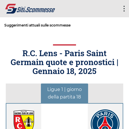
Suggerimenti attuali sulle scommesse
R.C. Lens - Paris Saint
Germain quote e pronostici |
Gennaio 18, 2025
Ligue 1 | giorno
della partita 18