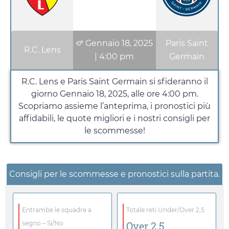
Gennaio 18, 2025
Paris Saint
R.C. Lens
|
4:00 pm
Germain
R.C. Lens e Paris Saint Germain si sfideranno il
giorno
Gennaio 18, 2025
, alle ore
4:00 pm
.
Scopriamo assieme l’anteprima, i pronostici più
affidabili, le quote migliori e i nostri consigli per
le scommesse!
Consigli per le scommesse e pronostici sulla partita.
Entrambe le squadre a
Totale reti Under/Over 2,5
segno – Sì/No
Over 2.5