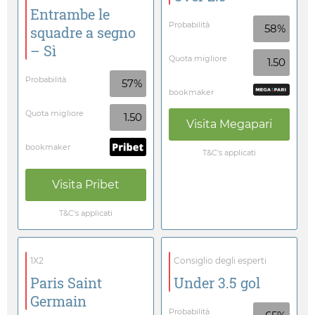
Entrambe le
Probabilità
58%
squadre a segno
– Sì
Quota migliore
1.50
Probabilità
57%
bookmaker
Quota migliore
1.50
Visita
Megapari
bookmaker
T&C's applicati
Visita
Pribet
T&C's applicati
1X2
Consiglio degli esperti
Paris Saint
Under 3.5 gol
Germain
Probabilità