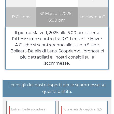
Marzo 1, 2025
|
R.C. Lens
Le Havre A.C.
6:00 pm
Il giorno
Marzo 1, 2025
alle
6:00 pm
si terrà
l’attesissimo scontro tra R.C. Lens e Le Havre
A.C., che si scontreranno allo stadio Stade
Bollaert-Delelis di Lens. Scopriamo i pronostici
più dettagliati e i nostri consigli sulle
scommesse.
I consigli dei nostri esperti per le scommesse su
questa partita.
Entrambe le squadre a
Totale reti Under/Over 2,5