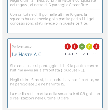
Negli ultimi 21 mesi, sono 7 le vittorie conquistate
dai ragazzi, al netto di 6 pareggi e 8 sconfitte.
Con un totale di 11 gol nelle ultime 10 gare, la
squadra ha una media gol a partita pari a 1.1. I gol
concessi sono stati invece 5 in queste partite.
S
S
V
P
S
Performance
Le Havre A.C.
1 - 4
1 - 3
1 - 2
1 - 1
0 - 1
Si è conclusa sul punteggio di 1 - 4 la partita contro
l’ultima avversaria affrontata (Toulouse FC).
Negli ultimi 6 mesi, la squadra ha vinto 4 partite, ne
ha pareggiate 2 e ne ha vinte 15.
La media reti a partita della squadra è di 0.9 gol, con
9 realizzazioni nelle ultime 10 gare.