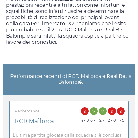
prestazioni recenti e altri fattori come infortuni e
squalifiche, sono infatti riuscire a determinare la
probabilità di realizzazione dei principali eventi
della gara.Per il mercato 1X2, riteniamo che l’esito
più probabile sia il 2. Tra RCD Mallorca e Real Betis
Balompié sarà infatti la squadra ospite a partire col
favore dei pronostici.
Performance recenti di RCD Mallorca e Real Betis
Balompié.
S
V
V
S
S
Performance
RCD Mallorca
4 - 0
0 - 1
2 - 1
2 - 0
1 - 5
L’ultima partita giocata dalla squadra si è conclusa