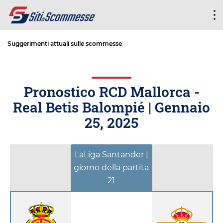
Suggerimenti attuali sulle scommesse
Pronostico RCD Mallorca -
Real Betis Balompié |
Gennaio
25, 2025
LaLiga Santander |
giorno della partita
21