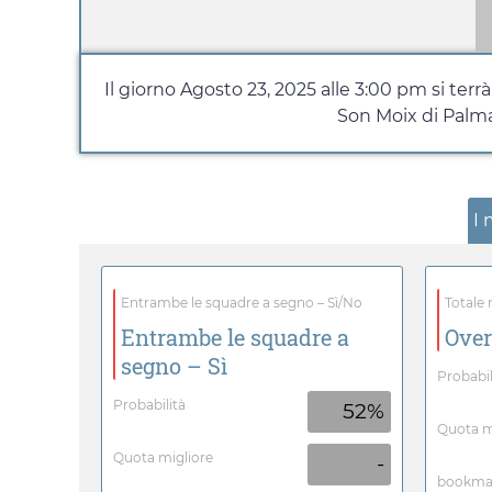
Il giorno
Agosto 23, 2025
alle
3:00 pm
si terr
Son Moix di Palma.
I 
Entrambe le squadre a segno – Sì/No
Totale 
Entrambe le squadre a
Over
segno – Sì
Probabil
Probabilità
52%
Quota m
Quota migliore
-
bookma