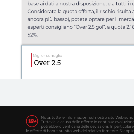
base ai dati a nostra disposizione, e a tutti i 
Considerata la quota offerta, il rischio risult
ancora più basso), potete optare per il mercat
esperti consigliano “Over 2.5 gol”, a quota
2.1
52%.
Miglior consiglio
Over 2.5
Nota: tutte le informazioni sul nostro sito Web sono
Tuttavia, a causa delle offerte in continua evoluzion
potrebbero verificarsi delle deviazioni. In particolare,
le offerte di bonus sul sito web del relativo fornitore. Si appli