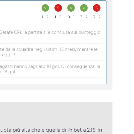
V
S
V
V
S
1 - 2
1 - 2
0 - 1
3 - 2
3 - 2
Getafe CF), la partita si è conclusa sul punteggio
te dalla squadra negli ultimi 15 mesi, mentre le
areggi 3.
 ragazzi hanno segnato 18 gol. Di conseguenza, la
 1.8 gol.
quota più alta che è quella di
Pribet
a
2.16
. In