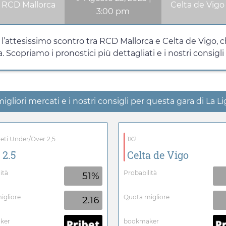
RCD Mallorca
Celta de Vigo
3:00 pm
à l’attesissimo scontro tra RCD Mallorca e Celta de Vigo, c
 Scopriamo i pronostici più dettagliati e i nostri consig
migliori mercati e i nostri consigli per questa gara di La Li
reti Under/Over 2,5
1X2
 2.5
Celta de Vigo
ità
Probabilità
51%
igliore
Quota migliore
2.16
ker
bookmaker