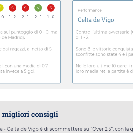
P
S
S
V
S
Performance
- 0
1 - 2
2 - 1
2 - 1
1 - 0
Celta de Vigo
sa sul punteggio di 0 - 0, ma
Contro l’ultima avversaria (
 de Madrid).
di 1 - 2.
 dai ragazzi, al netto di 5
Sono 8 le vittorie conquista
sconfitte sono state 4 e i p
ol, con una media di 0.7
Nelle loro ultime 10 gare, i
ta invece a 5 gol.
loro media reti a partita è di
 migliori consigli
ca - Celta de Vigo è di scommettere su “Over 2.5”, con la 