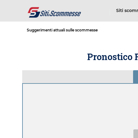
Siti sco
Suggerimenti attuali sulle scommesse
Pronostico 