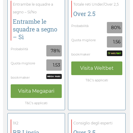
Entrambe le squadre a
Totale reti Under/Over 2,5
segno – Sì/No
Over 2.5
Entrambe le
Probabilità
80%
squadre a segno
– Sì
Quota migliore
1.56
Probabilità
78%
bookmaker
Quota migliore
1.53
Visita
Weltbet
bookmaker
T&C's applicati
Visita
Megapari
T&C's applicati
1X2
Consiglio degli esperti
RB Lipsia
Over 3.5