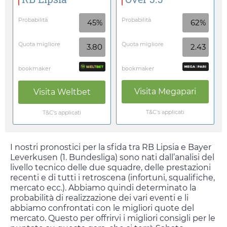
Probabilità
Probabilità
45%
62%
Quota migliore
Quota migliore
3.80
2.43
bookmaker
bookmaker
Visita
Megapari
Visita
Weltbet
T&C's applicati
T&C's applicati
I nostri pronostici per la sfida tra RB Lipsia e Bayer
Leverkusen (1. Bundesliga) sono nati dall’analisi del
livello tecnico delle due squadre, delle prestazioni
recenti e di tutti i retroscena (infortuni, squalifiche,
mercato ecc.). Abbiamo quindi determinato la
probabilità di realizzazione dei vari eventi e li
abbiamo confrontati con le migliori quote del
mercato. Questo per offrirvi i migliori consigli per le