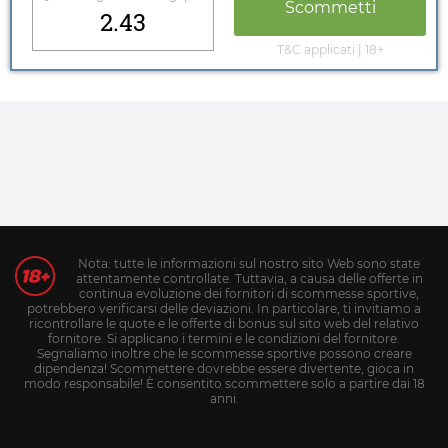
Scommetti
2.43
T&C applicati | 18+
Nota: tutte le informazioni sul nostro sito Web sono state
attentamente controllate. Tuttavia, a causa delle offerte in
continua evoluzione dei fornitori di scommesse sportive,
potrebbero verificarsi delle deviazioni. In particolare, ti invitiamo a
ricontrollare le quote e le offerte di bonus sul sito web del relativo
fornitore. Si applicano i termini e le condizioni del fornitore.
Segnaliamo inoltre che le scommesse sportive possono creare
dipendenza! Scommettere dovrebbe essere divertente, gioca in
modo responsabile! È consentito scommettere solo a partire dai 18
anni.