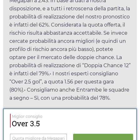
Megapari
a
2.43
. In base ai dati a nostra
disposizione, e a tutti i retroscena della partita, la
probabilità di realizzazione del nostro pronostico
è infatti del 62%. Considerata la quota offerta, il
rischio risulta abbastanza accettabile. Se invece
cercate probabilità ancora migliori (e quindi un
profilo di rischio ancora più basso), potete
optare per il mercato delle doppie chance. La
probabilità di realizzazione di “Doppia Chance 12”
è infatti del 79%.• I nostri esperti consigliano
“Over 2.5 gol”, a quota
1.56
per questa gara
(80%).• Consigliamo anche Entrambe le squadre
a segno – Sì, con una probabilità del 78%.
Miglior consiglio
Over 3.5
Quota migliore da
Megapari