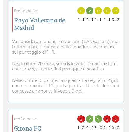
P
V
P
P
P
Performance
Rayo Vallecano de
1 - 1
2 - 1
1 - 1
1 - 1
3 - 3
Madrid
Va considerato anche l’avversario (CA Osasuna), ma
l’ultima partita giocata dalla squadra si è conclusa
sul punteggio di 1 - 1.
Negli ultimi 20 mesi, sono 6 le vittorie conquistate
dai ragazzi, al netto di 8 pareggi e 6 sconfitte.
Nelle ultime 10 partite, la squadra ha segnato 12 gol,
con una media di 1.2 goal a partita. Il totale delle reti
concesse ammonta invece a 9 gol.
S
V
V
S
S
Performance
Girona FC
1 - 2
0 - 1
3 - 0
2 - 1
0 - 3