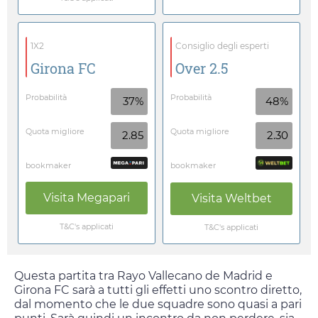
1X2
Consiglio degli esperti
Girona FC
Over 2.5
Probabilità
Probabilità
37%
48%
Quota migliore
Quota migliore
2.85
2.30
bookmaker
bookmaker
Visita
Megapari
Visita
Weltbet
T&C's applicati
T&C's applicati
Questa partita tra Rayo Vallecano de Madrid e
Girona FC sarà a tutti gli effetti uno scontro diretto,
dal momento che le due squadre sono quasi a pari