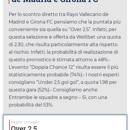
Per lo scontro diretto tra Rayo Vallecano de
Madrid e Girona FC pensiamo che la puntata più
conveniente sia quella su “Over 2.5”. Infatti, per
questa selezione è offerta da
Weltbet
una quota
di
2.30
, che risulta particolarmente alta rispetto
al rischio. Infatti, la probabilità di realizzazione di
questo pronostico è stimata attorno a 48%.•
L’evento “Doppia Chance 12” risulta essere il più
statisticamente probabile (74%).• I nostri esperti
consigliano “Under 2.5 gol gol”, a quota
1.98
per
questa gara (52%).• Consigliamo anche
Entrambe le squadre a segno – Sì, con una
probabilità del 53%.
Miglior consiglio
Over 2.5