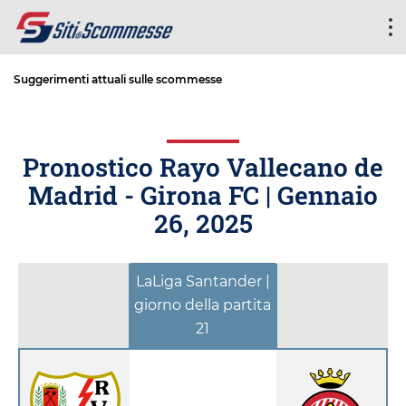
Suggerimenti attuali sulle scommesse
Pronostico Rayo Vallecano de
Madrid - Girona FC |
Gennaio
26, 2025
LaLiga Santander |
giorno della partita
21